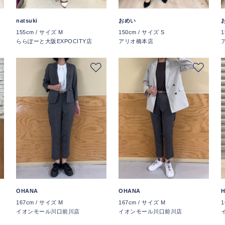
natsuki
おめい
155cm / サイズ M
150cm / サイズ S
1
ららぽーと大阪EXPOCITY店
アリオ橋本店
OHANA
OHANA
167cm / サイズ M
167cm / サイズ M
1
イオンモール川口前川店
イオンモール川口前川店