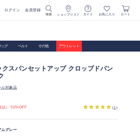
ログイン
会員登録
お気に入り
検索
ガイド
カート
ショップリスト
バッグ
ベルト
その他
アウトレット
ックスパンセットアップ クロップドパン
ク
ール対象品
）
込） 50%OFF
(
1
)
アムグレー