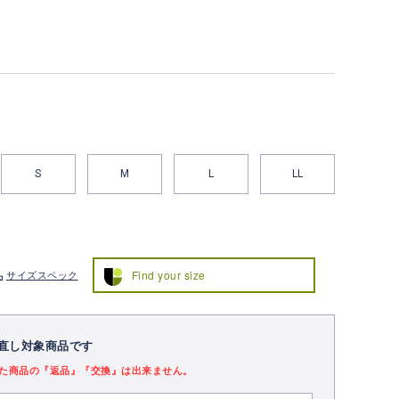
S
M
L
LL
Find your size
サイズスペック
直し対象商品です
た商品の『返品』『交換』は出来ません。