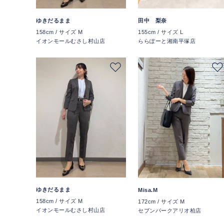
ゆきだるまま
田中 梨奈
158cm / サイズ M
155cm / サイズ L
イオンモールむさし村山店
ららぽーと湘南平塚店
ゆきだるまま
Misa.M
158cm / サイズ M
172cm / サイズ M
イオンモールむさし村山店
セブンパークアリオ柏店