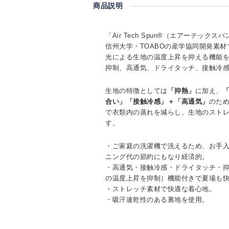
商品説明
「Air Tech Spun®（エアーテック
信州大学・TOABOの産学協同開発素材である
光による生地の温度上昇を抑える機能
抑制、高通気、ドライタッチ、接触冷
生地の特徴としては
「抑熱」
に加え、
合い」「接触冷感」＋「高通気」
のため
で衣類内の蒸れを減らし、生地のスト
す。
・ご家庭の洗濯機で洗えるため、お手
ニング代の節約にもなり経済的。
・高通気・接触冷感・ドライタッチ・
の温度上昇を抑制）機能付きで夏場も
・ストレッチ素材で快適な着心地。
・吸汗速乾性のある裏地を使用。