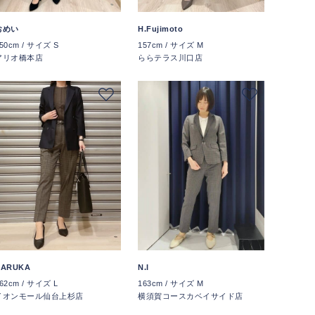
H.Fujimoto
おめい
157cm / サイズ M
50cm / サイズ S
ららテラス川口店
アリオ橋本店
HARUKA
N.I
62cm / サイズ L
163cm / サイズ M
イオンモール仙台上杉店
横須賀コースカベイサイド店