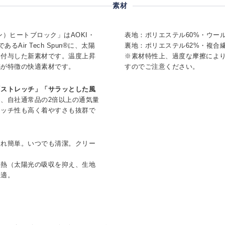
素材
スパン）ヒートブロック」はAOKI・
表地：ポリエステル60%・ウール
Air Tech Spun®に、太陽
裏地：ポリエステル62%・複合
を付与した新素材です。温度上昇
※素材特性上、過度な摩擦によ
感が特徴の快適素材です。
すのでご注意ください。
「ストレッチ」「サラッとした風
、自社通常品の2倍以上の通気量
レッチ性も高く着やすさも抜群で
入れ簡単。いつでも清潔。クリー
抑熱（太陽光の吸収を抑え、生地
快適。