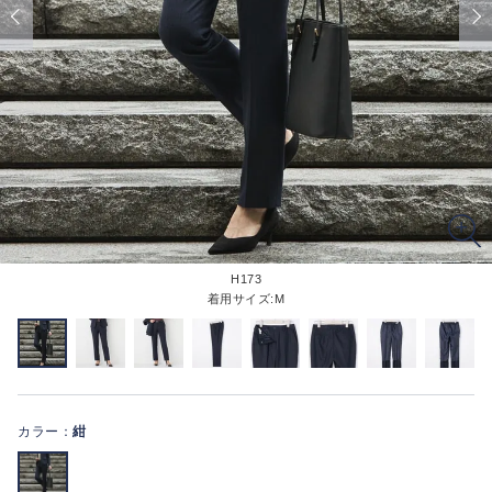
H173
着用サイズ:M
カラー：
紺