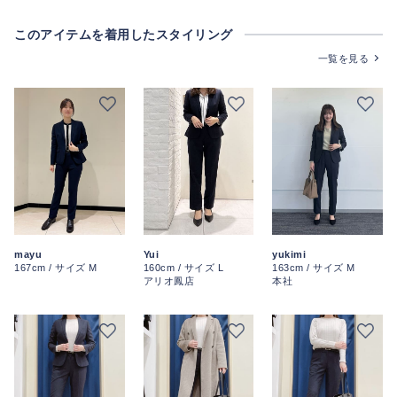
このアイテムを着用したスタイリング
一覧を見る
Yui
yukimi
mayu
160cm / サイズ L
163cm / サイズ M
167cm / サイズ M
アリオ鳳店
本社