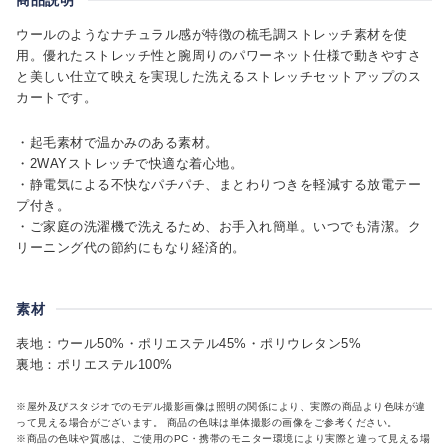
ウールのようなナチュラル感が特徴の梳毛調ストレッチ素材を使
用。優れたストレッチ性と腕周りのパワーネット仕様で動きやすさ
と美しい仕立て映えを実現した洗えるストレッチセットアップのス
カートです。
・起毛素材で温かみのある素材。
・2WAYストレッチで快適な着心地。
・静電気による不快なパチパチ、まとわりつきを軽減する放電テー
プ付き。
・ご家庭の洗濯機で洗えるため、お手入れ簡単。いつでも清潔。ク
リーニング代の節約にもなり経済的。
素材
表地：ウール50%・ポリエステル45%・ポリウレタン5%
裏地：ポリエステル100%
※屋外及びスタジオでのモデル撮影画像は照明の関係により、実際の商品より色味が違
って見える場合がございます。 商品の色味は単体撮影の画像をご参考ください。
※商品の色味や質感は、ご使用のPC・携帯のモニター環境により実際と違って見える場