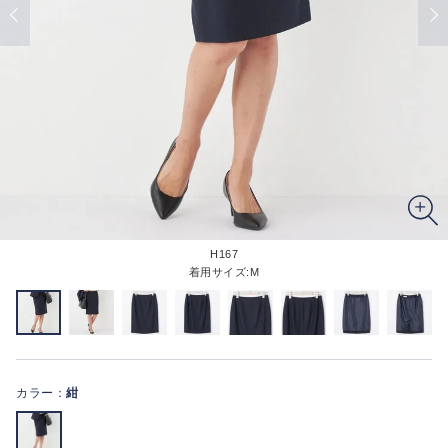
H167
着用サイズ:M
カラー：
紺