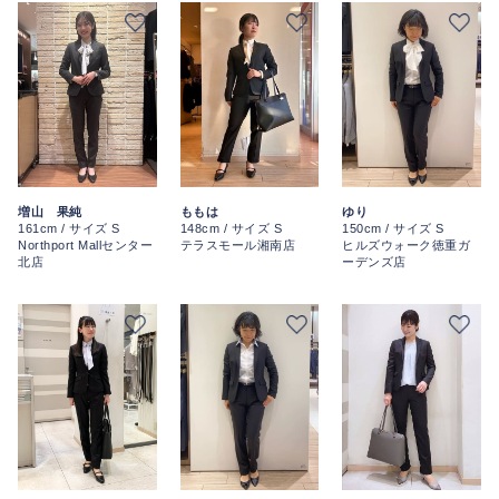
増山 果純
ももは
ゆり
161cm / サイズ S
148cm / サイズ S
150cm / サイズ S
Northport Mallセンター
テラスモール湘南店
ヒルズウォーク徳重ガ
北店
ーデンズ店