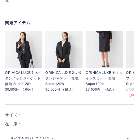
黒
関連アイテム
ORIHICA LUXE 1つボ
ORIHICA LUXE 2つボ
ORIHICA LUXE セミタ
ORIHI
タンノッチジャケット
タンジャケット 無地
イトスカート 無地
プドパン
無地 Super120's
Super120's
Super120's
Super12
30,800円 （税込）
30,800円 （税込）
17,600円 （税込）
17,60
11,00
サイズ：
在 庫：
サイズを選択してください