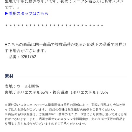
生地で非常に動きやすいです。初めてスーツを着る方にもオススメ
です。」
▶着用スタッフはこちら
＊＊＊＊＊＊＊＊＊＊＊＊＊＊＊＊＊＊＊＊＊＊＊＊＊
■こちらの商品は同一商品で複数品番があるため以下の品番でお届け
する場合がございます。
品番：9261752
素材
表地：ウール100%
裏地：ポリエステル65%・複合繊維（ポリエステル）35%
※屋外及びスタジオでのモデル撮影画像は照明の関係により、実際の商品より色味が違
って見える場合がございます。 商品の色味は単体撮影の画像をご参考ください。
※商品の色味や質感は、ご使用のPC・携帯のモニター環境により実際と違って見える場
合がございます。また、店頭や屋外でのスタッフ撮影画像は、光の加減で実際の商品よ
り明るく見える場合がございますのでご了承くださいませ。