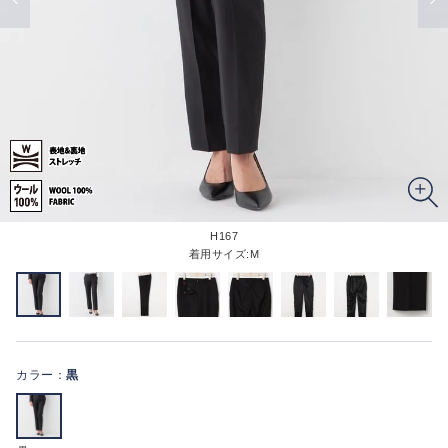
H167
着用サイズ:M
カラー：
黒