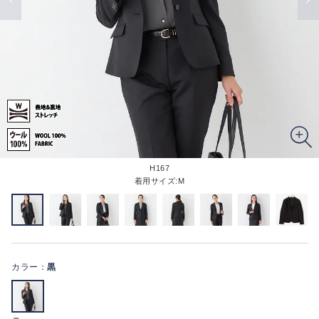
H167
着用サイズ:M
カラー：
黒