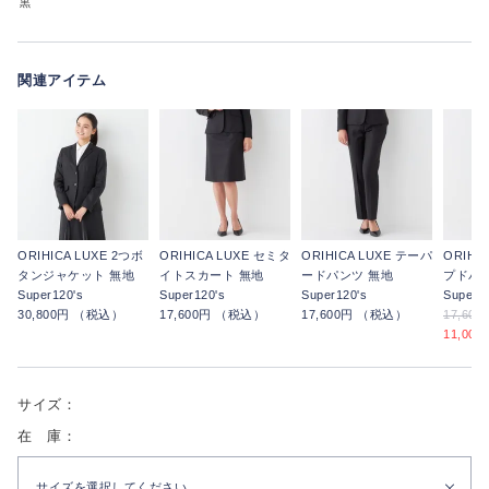
黒
関連アイテム
ORIHICA LUXE 2つボ
ORIHICA LUXE セミタ
ORIHICA LUXE テーパ
ORIHI
タンジャケット 無地
イトスカート 無地
ードパンツ 無地
プドパン
Super120's
Super120's
Super120's
Super12
30,800円 （税込）
17,600円 （税込）
17,600円 （税込）
17,60
11,00
サイズ：
在 庫：
サイズを選択してください