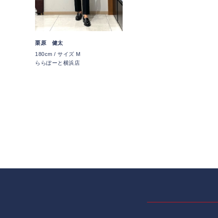
栗原 健太
180cm / サイズ M
ららぽーと横浜店