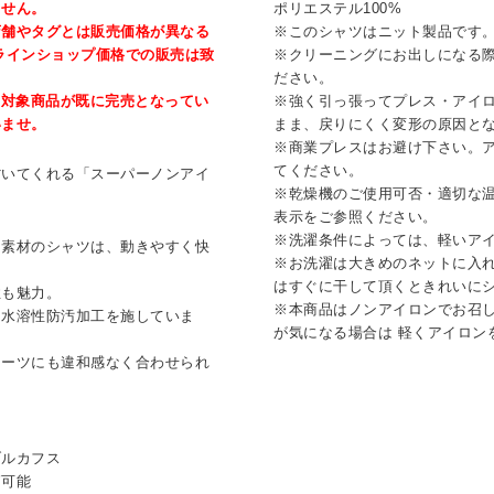
ません。
ポリエステル100%
店舗やタグとは販売価格が異なる
※このシャツはニット製品です
ラインショップ価格での販売は致
※クリーニングにお出しになる
ださい。
、対象商品が既に完売となってい
※強く引っ張ってプレス・アイ
いませ。
まま、戻りにくく変形の原因と
※商業プレスはお避け下さい。
てください。
省いてくれる「スーパーノンアイ
※乾燥機のご使用可否・適切な
表示をご参照ください。
※洗濯条件によっては、軽いア
ト素材のシャツは、動きやすく快
※お洗濯は大きめのネットに入
はすぐに干して頂くときれいに
性も魅力。
※本商品はノンアイロンでお召
、水溶性防汚加工を施していま
が気になる場合は 軽くアイロン
スーツにも違和感なく合わせられ
ブルカフス
節可能