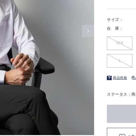
サイズ：
在 庫：
S78
L
商品情報
ステータス：商