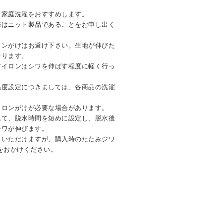
。家庭洗濯をおすすめします。
際はニット製品であることをお申し出く
ロンがけはお避け下さい。生地が伸びた
なります。
アイロンはシワを伸ばす程度に軽く行っ
温度設定につきましては、各商品の洗濯
イロンがけが必要な場合があります。
れて、脱水時間を短めに設定し、脱水後
シワが伸びます。
しいただけますが、購入時のたたみジワ
をおかけください。