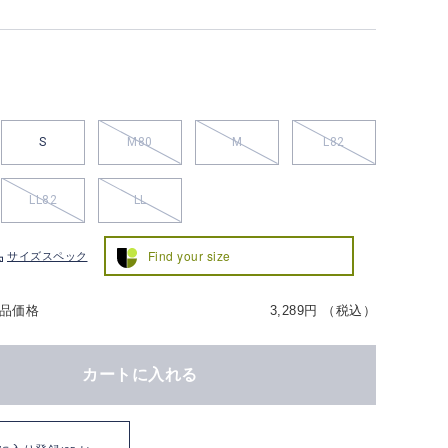
S
M80
M
L82
LL82
LL
Find your size
サイズスペック
品価格
3,289円 （税込）
カートに入れる