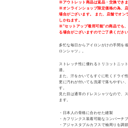
※アウトレット商品は返品・交換でき
※オンラインショップ限定価格の為、
場合がございます。 また、店舗でオン
しかねます。
※"セットアップ着用可能"の商品でも
る場合がございますのでご了承くださ
多忙な毎日からアイロンがけの手間を
ロンシャツ」。
ストレッチ性に優れるトリコットニッ
適。
また、汗をかいてもすぐに乾くドライ
更に汚れが付いても洗濯で落ちやすい
す。
見た目は通常のドレスシャツなので、
ます。
・日本人の骨格に合わせた縫製
・カフリンクス装着可能なコンバーチ
・アジャスタブルカフスで袖周りを調