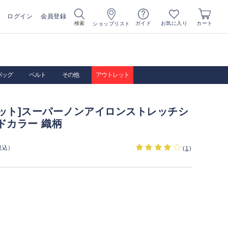
ログイン
会員登録
お気に入り
検索
ガイド
カート
ショップリスト
バッグ
ベルト
その他
アウトレット
レット]スーパーノンアイロンストレッチシ
ドカラー 織柄
税込）
(
1
)