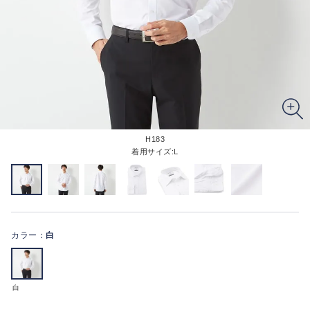
H183
着用サイズ:L
カラー：
白
白