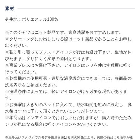
素材
身生地：ポリエステル100%
※このシャツはニット製品です。家庭洗濯をおすすめします。
※クリーニングにお出しになる際はニット製品であることをお申し
出ください。
※強く引っ張ってプレス・アイロンがけはお避け下さい。生地が伸
びたまま、戻りにくく変形の原因となります。
※商業プレスはお避け下さい。アイロンはシワを伸ばす程度に軽く
行ってください。
※乾燥機のご使用可否・適切な温度設定につきましては、各商品の
洗濯表示をご参照ください。
※洗濯条件によっては、軽いアイロンがけが必要な場合がありま
す。
※お洗濯は大きめのネットに入れて、脱水時間を短めに設定し、脱
水後はすぐに干して頂くときれいにシワが伸びます。
※本商品はノンアイロンでお召しいただけますが、購入時のたたみ
ジワが気になる場合は軽くアイロンをおかけください。
※屋外及びスタジオでのモデル撮影画像は照明の関係により、実際の商品より色味が違