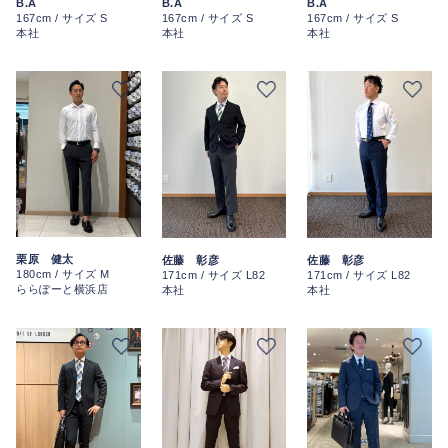
B.A
B.A
B.A
167cm / サイズ S
167cm / サイズ S
167cm / サイズ S
本社
本社
本社
栗原 健太
佐藤 彰彦
佐藤 彰彦
180cm / サイズ M
171cm / サイズ L82
171cm / サイズ L82
ららぽーと横浜店
本社
本社