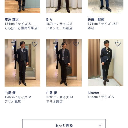
B.A
笠原 輝太
佐藤 彰彦
167cm / サイズ S
174cm / サイズ S
171cm / サイズ L82
イオンモール柏店
ららぽーと湘南平塚店
本社
I.Inoue
山尾 優
山尾 優
167cm / サイズ S
178cm / サイズ M
178cm / サイズ M
アリオ鳳店
アリオ鳳店
もっと見る