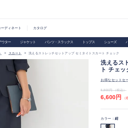
コーディネート
カタログ
アウター
ジャケット
パンツ・スラックス
トップス
シューズ
ト
スカート
洗えるストレッチセットアップ セミタイトスカート チェック
洗えるス
ト チェッ
お得なセットセ
8,800円 （税込）
6,600円
（税
カラー：
紺