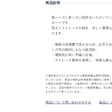
商品説明
毎シーズン多くのご好評をいただいて
カートです。
洗えてストレッチが効き、涼しく夏場
けます。
・家庭の洗濯機で洗えるため、お手入
ング代の節約にもなり経済的。
・通気性が良い平織り生地。
・ストレッチ素材を使用し、快適な着
※屋外及びスタジオでのモデル撮影画像は照明の関係に
がございます。 商品の色味は単体撮影の画像をご参考
※商品の色味や質感は、ご使用のPC・携帯のモニター
す。また、店頭や屋外でのスタッフ撮影画像は、光の加
ますのでご了承くださいませ。
商品について問い合わせをする
返品に