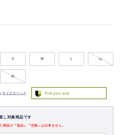
S
M
L
LL
4L
Find your size
サイズスペック
直し対象商品です
た商品の『返品』『交換』は出来ません。