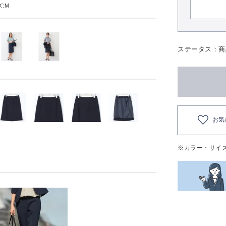
:M
ステータス：商
お気
※カラー・サイ