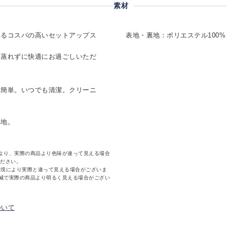
素材
いるコスパの高いセットアップス
表地・裏地：ポリエステル100%
も蒸れずに快適にお過ごしいただ
れ簡単。いつでも清潔。クリーニ
心地。
より、実際の商品より色味が違って見える場合
ください。
環境により実際と違って見える場合がございま
減で実際の商品より明るく見える場合がござい
ついて