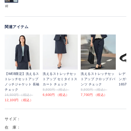
紺
関連アイテム
【WEB限定】洗えるス
洗えるストレッチセッ
洗えるストレッチセッ
レディ
トレッチセットアップ
トアップ セミタイトス
トアップ クロップドパ
ンガー
ノッチジャケット 長袖
カート チェック
ンツ チェック
165円
チェック
8,800円 （税込）
8,800円 （税込）
16,500円 （税込）
6,600円 （税込）
7,700円 （税込）
12,100円 （税込）
サイズ：
在 庫：