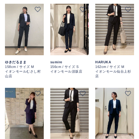
ゆきだるまま
sumire
HARUKA
158cm / サイズ M
156cm / サイズ S
162cm / サイズ M
イオンモールむさし村
イオンモール須坂店
イオンモール仙台上杉
山店
店