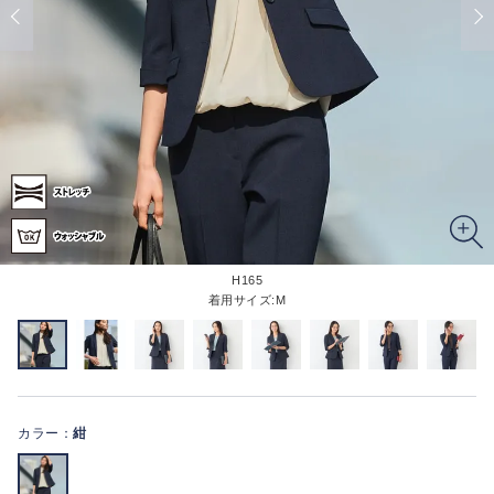
H165
着用サイズ:M
カラー：
紺