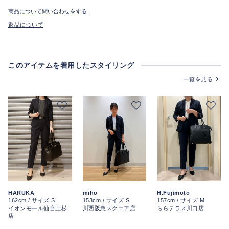
商品について問い合わせをする
返品について
このアイテムを着用したスタイリング
一覧を見る
HARUKA
miho
H.Fujimoto
162cm / サイズ S
153cm / サイズ S
157cm / サイズ M
イオンモール仙台上杉
川西阪急スクエア店
ららテラス川口店
店