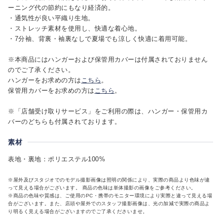
ーニング代の節約にもなり経済的。
・通気性が良い平織り生地。
・ストレッチ素材を使用し、快適な着心地。
・7分袖、背裏・袖裏なしで夏場でも涼しく快適に着用可能。
※本商品にはハンガーおよび保管用カバーは付属されておりません
のでご了承ください。
ハンガーをお求めの方は
こちら
。
保管用カバーをお求めの方は
こちら
。
※「店舗受け取りサービス」をご利用の際は、ハンガー・保管用カ
バーのどちらも付属されております。
素材
表地・裏地：ポリエステル100%
※屋外及びスタジオでのモデル撮影画像は照明の関係により、実際の商品より色味が違
って見える場合がございます。 商品の色味は単体撮影の画像をご参考ください。
※商品の色味や質感は、ご使用のPC・携帯のモニター環境により実際と違って見える場
合がございます。また、店頭や屋外でのスタッフ撮影画像は、光の加減で実際の商品よ
り明るく見える場合がございますのでご了承くださいませ。