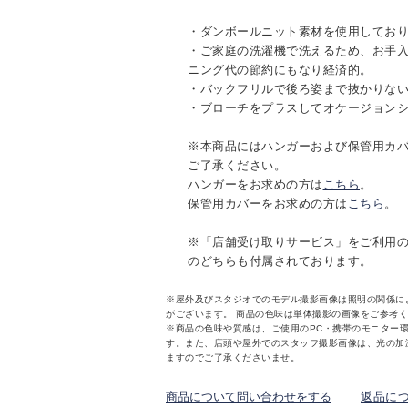
・ダンボールニット素材を使用してお
・ご家庭の洗濯機で洗えるため、お手
ニング代の節約にもなり経済的。
・バックフリルで後ろ姿まで抜かりな
・ブローチをプラスしてオケージョン
※本商品にはハンガーおよび保管用カ
ご了承ください。
ハンガーをお求めの方は
こちら
。
保管用カバーをお求めの方は
こちら
。
※「店舗受け取りサービス」をご利用
のどちらも付属されております。
※屋外及びスタジオでのモデル撮影画像は照明の関係に
がございます。 商品の色味は単体撮影の画像をご参考
※商品の色味や質感は、ご使用のPC・携帯のモニター
す。また、店頭や屋外でのスタッフ撮影画像は、光の加
ますのでご了承くださいませ。
商品について問い合わせをする
返品に