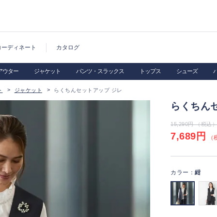
コーディネート
カタログ
アウター
ジャケット
パンツ・スラックス
トップス
シューズ
ト
ジャケット
らくちんセットアップ ジレ
らくちん
15,290円 （税込
7,689円
（税
カラー：
紺