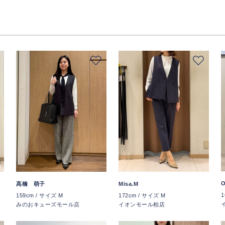
髙橋 萌子
Misa.M
1
159cm / サイズ M
172cm / サイズ M
みのおキューズモール店
イオンモール柏店