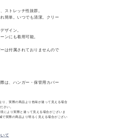
り、ストレッチ性抜群。
入れ簡単。いつでも清潔。クリー
いデザイン。
シーンにも着用可能。
バーは付属されておりませんので
の際は、ハンガー・保管用カバー
より、実際の商品より色味が違って見える場合
ください。
環境により実際と違って見える場合がございま
減で実際の商品より明るく見える場合がござい
ついて