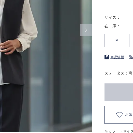
サイズ：
在 庫：
M
商品情報
ステータス：商
お気
※カラー・サイ