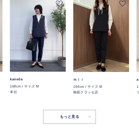
kaneda
ｍｉｉ
a
168cm / サイズ M
164cm / サイズ M
1
本社
御影クラッセ店
もっと見る