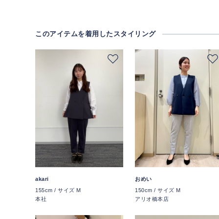
このアイテムを着用したスタイリング
akari
おめい
155cm / サイズ M
150cm / サイズ M
本社
アリオ橋本店