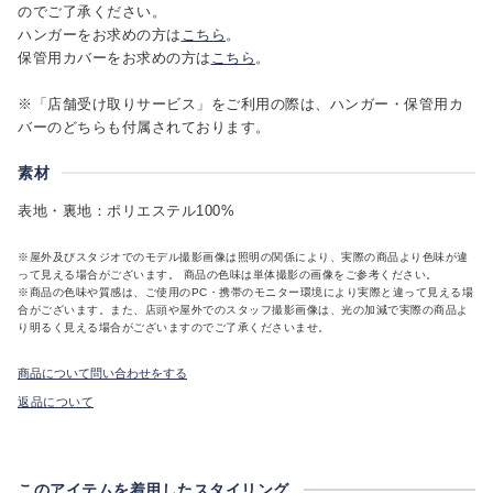
のでご了承ください。
ハンガーをお求めの方は
こちら
。
保管用カバーをお求めの方は
こちら
。
※「店舗受け取りサービス」をご利用の際は、ハンガー・保管用カ
バーのどちらも付属されております。
素材
表地・裏地：ポリエステル100%
※屋外及びスタジオでのモデル撮影画像は照明の関係により、実際の商品より色味が違
って見える場合がございます。 商品の色味は単体撮影の画像をご参考ください。
※商品の色味や質感は、ご使用のPC・携帯のモニター環境により実際と違って見える場
合がございます。また、店頭や屋外でのスタッフ撮影画像は、光の加減で実際の商品よ
り明るく見える場合がございますのでご了承くださいませ。
商品について問い合わせをする
返品について
このアイテムを着用したスタイリング