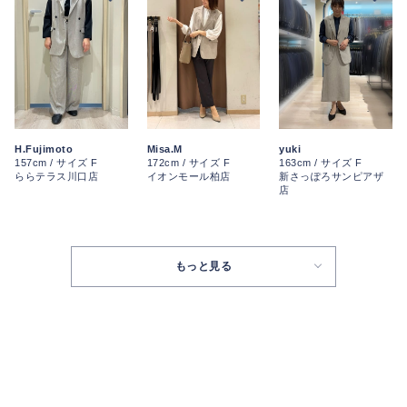
H.Fujimoto
Misa.M
yuki
157cm / サイズ F
172cm / サイズ F
163cm / サイズ F
ららテラス川口店
イオンモール柏店
新さっぽろサンピアザ
店
もっと見る