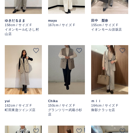
ゆきだるまま
mayu
田中 梨奈
158cm / サイズ F
167cm / サイズ F
155cm / サイズ F
イオンモールむさし村
イオンモール須坂店
山店
Chika
yui
ｍｉｉ
150cm / サイズ F
162cm / サイズ F
164cm / サイズ F
グランツリー武蔵小杉
町田東急ツインズ店
御影クラッセ店
店