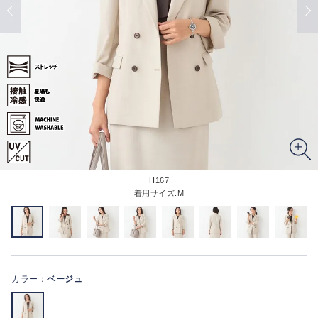
H167
着用サイズ:M
カラー：
ベージュ