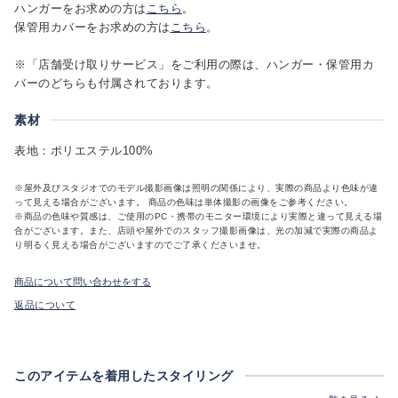
ハンガーをお求めの方は
こちら
。
保管用カバーをお求めの方は
こちら
。
※「店舗受け取りサービス」をご利用の際は、ハンガー・保管用カ
バーのどちらも付属されております。
素材
表地：ポリエステル100%
※屋外及びスタジオでのモデル撮影画像は照明の関係により、実際の商品より色味が違
って見える場合がございます。 商品の色味は単体撮影の画像をご参考ください。
※商品の色味や質感は、ご使用のPC・携帯のモニター環境により実際と違って見える場
合がございます。また、店頭や屋外でのスタッフ撮影画像は、光の加減で実際の商品よ
り明るく見える場合がございますのでご了承くださいませ。
商品について問い合わせをする
返品について
このアイテムを着用したスタイリング