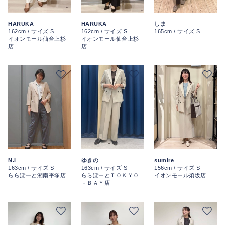
HARUKA
HARUKA
しま
162cm / サイズ S
162cm / サイズ S
165cm / サイズ S
イオンモール仙台上杉
イオンモール仙台上杉
店
店
N.I
ゆきの
sumire
163cm / サイズ S
163cm / サイズ S
156cm / サイズ S
ららぽーと湘南平塚店
ららぽーとＴＯＫＹＯ
イオンモール須坂店
－ＢＡＹ店