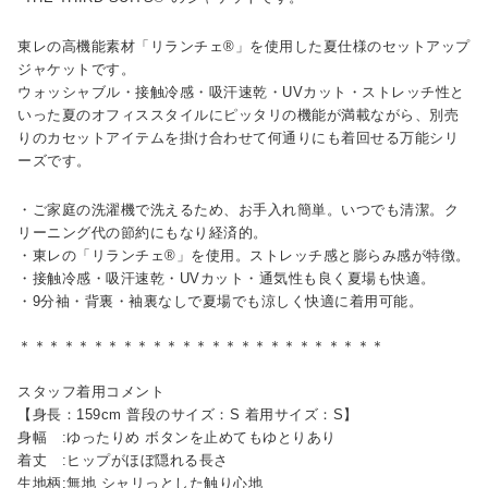
東レの高機能素材「リランチェ®」を使用した夏仕様のセットアップ
ジャケットです。
ウォッシャブル・接触冷感・吸汗速乾・UVカット・ストレッチ性と
いった夏のオフィススタイルにピッタリの機能が満載ながら、別売
りのカセットアイテムを掛け合わせて何通りにも着回せる万能シリ
ーズです。
・ご家庭の洗濯機で洗えるため、お手入れ簡単。いつでも清潔。ク
リーニング代の節約にもなり経済的。
・東レの「リランチェ®」を使用。ストレッチ感と膨らみ感が特徴。
・接触冷感・吸汗速乾・UVカット・通気性も良く夏場も快適。
・9分袖・背裏・袖裏なしで夏場でも涼しく快適に着用可能。
＊＊＊＊＊＊＊＊＊＊＊＊＊＊＊＊＊＊＊＊＊＊＊＊＊
スタッフ着用コメント
【身長：159cm 普段のサイズ：S 着用サイズ：S】
身幅 :ゆったりめ ボタンを止めてもゆとりあり
着丈 :ヒップがほぼ隠れる長さ
生地柄:無地 シャリっとした触り心地