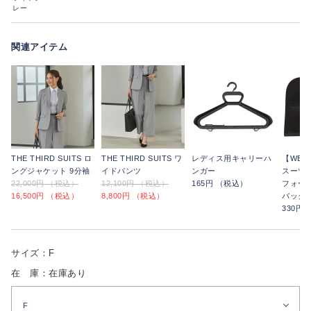
レー
関連アイテム
THE THIRD SUITS ロ
THE THIRD SUITS ワ
レディス用キャリーハ
【WE
ングジャケット 9分袖
イドパンツ
ンガー
スーツ
22,000円 （税込）
12,100円 （税込）
165円 （税込）
フォー
16,500円 （税込）
8,800円 （税込）
バッグ
330円
サイズ：F
在 庫：在庫あり
F