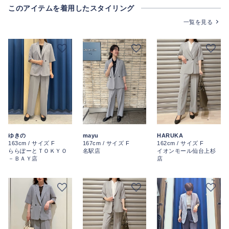
このアイテムを着用したスタイリング
一覧を見る
ゆきの
mayu
HARUKA
163cm / サイズ F
167cm / サイズ F
162cm / サイズ F
ららぽーとＴＯＫＹＯ
名駅店
イオンモール仙台上杉
－ＢＡＹ店
店