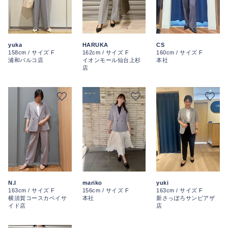
yuka
CS
HARUKA
158cm / サイズ F
160cm / サイズ F
162cm / サイズ F
浦和パルコ店
本社
イオンモール仙台上杉
店
N.I
mariko
yuki
163cm / サイズ F
156cm / サイズ F
163cm / サイズ F
横須賀コースカベイサ
本社
新さっぽろサンピアザ
イド店
店