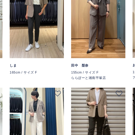
しま
田中 梨奈
1
165cm / サイズ F
155cm / サイズ F
ららぽーと湘南平塚店