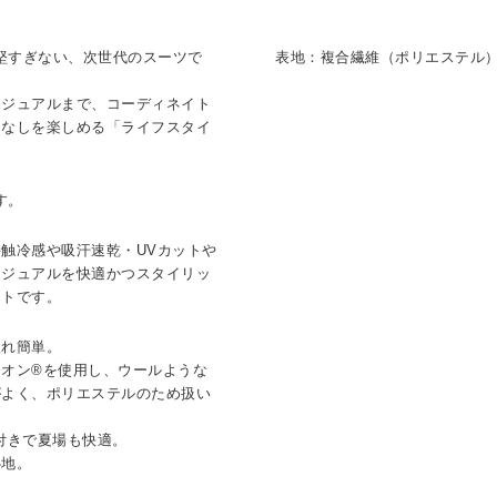
ぎず、堅すぎない、次世代のスーツで
表地：複合繊維（ポリエステル）1
カジュアルまで、コーディネイト
こなしを楽しめる「ライフスタイ
です。
触冷感や吸汗速乾・UVカットや
カジュアルを快適かつスタイリッ
ットです。
入れ簡単。
オン®を使用し、ウールような
がよく、ポリエステルのため扱い
付きで夏場も快適。
心地。