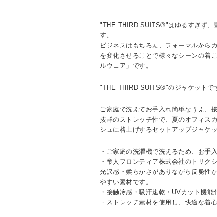
"THE THIRD SUITS®"はゆるす
す。
ビジネスはもちろん、フォーマルから
を変化させることで様々なシーンの着
ルウェア」です。
"THE THIRD SUITS®"のジャケット
ご家庭で洗えてお手入れ簡単なうえ、接
抜群のストレッチ性で、夏のオフィス
シュに格上げするセットアップジャケ
・ご家庭の洗濯機で洗えるため、お手
・帝人フロンティア株式会社のトリクシ
光沢感・柔らかさがありながら反発性
やすい素材です。
・接触冷感・吸汗速乾・UVカット機能
・ストレッチ素材を使用し、快適な着