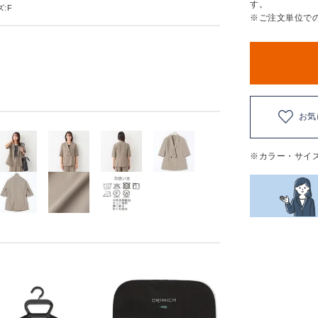
す。
:F
※ご注文単位で
お気
※カラー・サイ