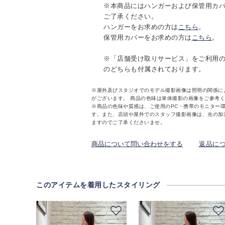
※本商品にはハンガーおよび保管用カ
ご了承ください。
ハンガーをお求めの方は
こちら
。
保管用カバーをお求めの方は
こちら
。
※「店舗受け取りサービス」をご利用
のどちらも付属されております。
※屋外及びスタジオでのモデル撮影画像は照明の関係に
がございます。 商品の色味は単体撮影の画像をご参考
※商品の色味や質感は、ご使用のPC・携帯のモニター
す。また、店頭や屋外でのスタッフ撮影画像は、光の加
ますのでご了承くださいませ。
商品について問い合わせをする
返品に
このアイテムを着用したスタイリング