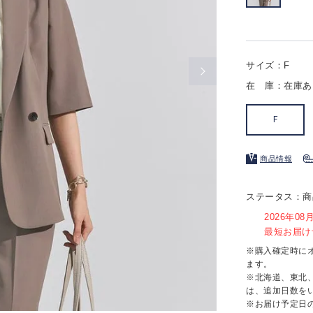
サイズ：F
在 庫：在庫あ
F
商品情報
ステータス：商
2026年0
最短お届け予
※購入確定時に
ます。
※北海道、東北
は、追加日数を
※お届け予定日