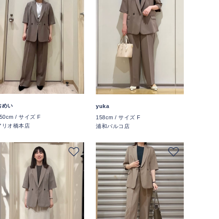
おめい
yuka
50cm / サイズ F
158cm / サイズ F
アリオ橋本店
浦和パルコ店