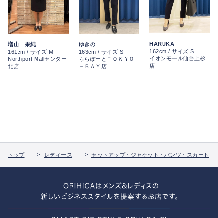
HARUKA
増山 果純
ゆきの
162cm / サイズ S
161cm / サイズ M
163cm / サイズ S
イオンモール仙台上杉
Northport Mallセンター
ららぽーとＴＯＫＹＯ
店
北店
－ＢＡＹ店
トップ
レディース
セットアップ・ジャケット・パンツ・スカート