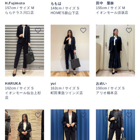
H.Fujimoto
田中 梨奈
ももは
157cm / サイズ M
155cm / サイズ M
148cm / サイズ S
ららテラス川口店
イオンモール須坂店
HOME'S新山下店
yui
HARUKA
おめい
162cm / サイズ S
162cm / サイズ S
150cm / サイズ S
町田東急ツインズ店
イオンモール仙台上杉
アリオ橋本店
店