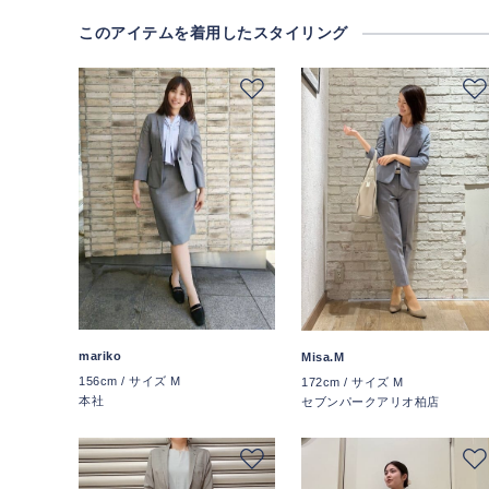
このアイテムを着用したスタイリング
mariko
Misa.M
156cm / サイズ M
172cm / サイズ M
本社
セブンパークアリオ柏店