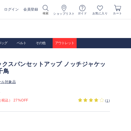
ログイン
会員登録
お気に入り
検索
ガイド
カート
ショップリスト
バッグ
ベルト
その他
アウトレット
ックスパンセットアップ ノッチジャケッ
千鳥
ール対象品
）
税込） 27%OFF
(
1
)