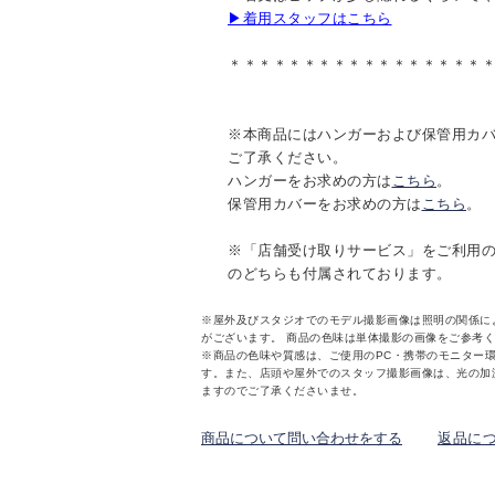
▶着用スタッフはこちら
＊＊＊＊＊＊＊＊＊＊＊＊＊＊＊＊＊
※本商品にはハンガーおよび保管用カ
ご了承ください。
ハンガーをお求めの方は
こちら
。
保管用カバーをお求めの方は
こちら
。
※「店舗受け取りサービス」をご利用
のどちらも付属されております。
※屋外及びスタジオでのモデル撮影画像は照明の関係に
がございます。 商品の色味は単体撮影の画像をご参考
※商品の色味や質感は、ご使用のPC・携帯のモニター
す。また、店頭や屋外でのスタッフ撮影画像は、光の加
ますのでご了承くださいませ。
商品について問い合わせをする
返品に