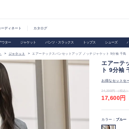
コーディネート
カタログ
アウター
ジャケット
パンツ・スラックス
トップス
シューズ
ト
ジャケット
エアーテックスパンセットアップ ノッチジャケット 9分袖 千鳥
エアーテ
ト 9分袖 
お得なセットセ
24,200円 （税込
17,600円
（
カラー：
ブルー