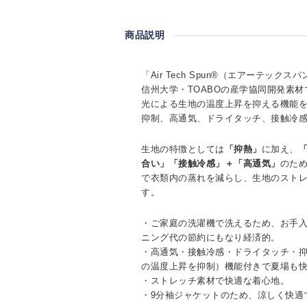
商品説明
「Air Tech Spun®（エアーテック
信州大学・TOABOの産学協同開発素材である
光による生地の温度上昇を抑える機能
抑制、高通気、ドライタッチ、接触冷
生地の特徴としては
「抑熱」
に加え、
合い」「接触冷感」＋「高通気」
のため
で衣類内の蒸れを減らし、生地のスト
す。
・ご家庭の洗濯機で洗えるため、お手
ニング代の節約にもなり経済的。
・高通気・接触冷感・ドライタッチ・
の温度上昇を抑制）機能付きで夏場も
・ストレッチ素材で快適な着心地。
・9分袖ジャケットのため、涼しく快適