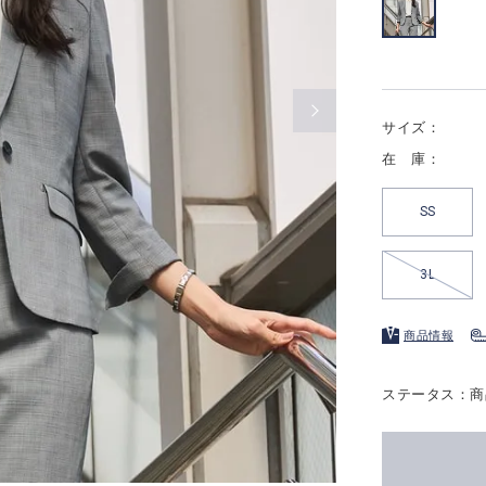
サイズ：
在 庫：
SS
3L
商品情報
ステータス：商