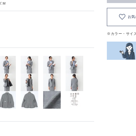
:M
お気
※カラー・サイ