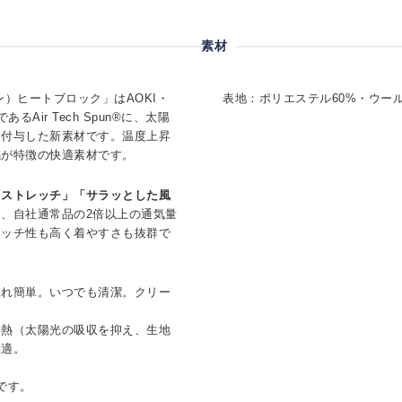
素材
スパン）ヒートブロック」はAOKI・
表地：ポリエステル60%・ウール
Air Tech Spun®に、太陽
を付与した新素材です。温度上昇
感が特徴の快適素材です。
「ストレッチ」「サラッとした風
、自社通常品の2倍以上の通気量
レッチ性も高く着やすさも抜群で
入れ簡単。いつでも清潔。クリー
抑熱（太陽光の吸収を抑え、生地
快適。
です。