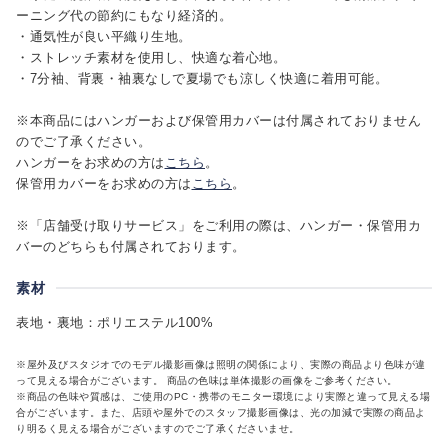
ーニング代の節約にもなり経済的。
・通気性が良い平織り生地。
・ストレッチ素材を使用し、快適な着心地。
・7分袖、背裏・袖裏なしで夏場でも涼しく快適に着用可能。
※本商品にはハンガーおよび保管用カバーは付属されておりません
のでご了承ください。
ハンガーをお求めの方は
こちら
。
保管用カバーをお求めの方は
こちら
。
※「店舗受け取りサービス」をご利用の際は、ハンガー・保管用カ
バーのどちらも付属されております。
素材
表地・裏地：ポリエステル100%
※屋外及びスタジオでのモデル撮影画像は照明の関係により、実際の商品より色味が違
って見える場合がございます。 商品の色味は単体撮影の画像をご参考ください。
※商品の色味や質感は、ご使用のPC・携帯のモニター環境により実際と違って見える場
合がございます。また、店頭や屋外でのスタッフ撮影画像は、光の加減で実際の商品よ
り明るく見える場合がございますのでご了承くださいませ。