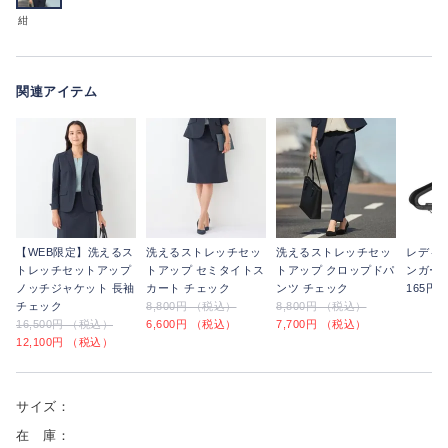
紺
関連アイテム
【WEB限定】洗えるス
洗えるストレッチセッ
洗えるストレッチセッ
レディ
トレッチセットアップ
トアップ セミタイトス
トアップ クロップドパ
ンガー
ノッチジャケット 長袖
カート チェック
ンツ チェック
165円
チェック
8,800円 （税込）
8,800円 （税込）
16,500円 （税込）
6,600円 （税込）
7,700円 （税込）
12,100円 （税込）
サイズ：
在 庫：