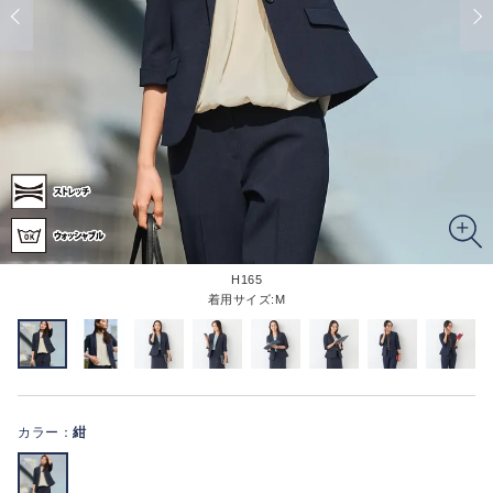
H165
着用サイズ:M
カラー：
紺