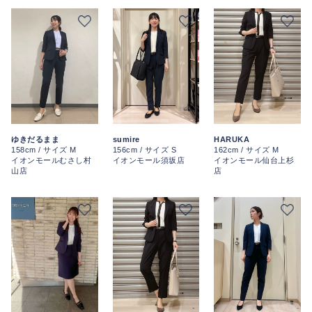
ゆきだるまま
sumire
HARUKA
158cm / サイズ M
156cm / サイズ S
162cm / サイズ M
イオンモールむさし村
イオンモール須坂店
イオンモール仙台上杉
山店
店