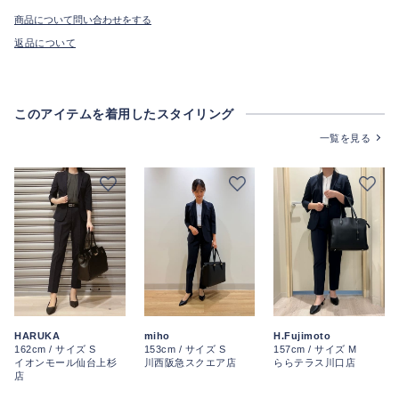
商品について問い合わせをする
返品について
このアイテムを着用したスタイリング
一覧を見る
HARUKA
miho
H.Fujimoto
162cm / サイズ S
153cm / サイズ S
157cm / サイズ M
イオンモール仙台上杉
川西阪急スクエア店
ららテラス川口店
店