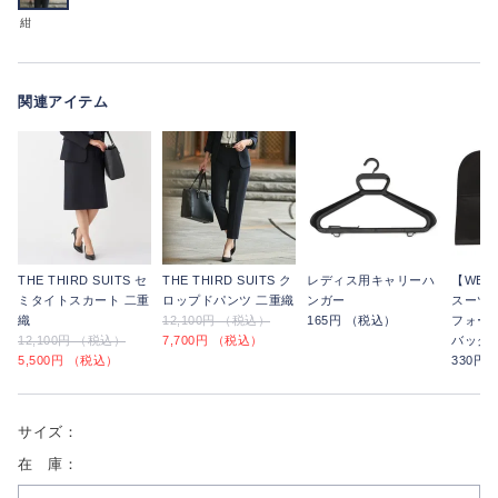
紺
関連アイテム
THE THIRD SUITS セ
THE THIRD SUITS ク
レディス用キャリーハ
【WE
ミタイトスカート 二重
ロップドパンツ 二重織
ンガー
スーツ
織
12,100円 （税込）
165円 （税込）
フォー
12,100円 （税込）
7,700円 （税込）
バッグ
5,500円 （税込）
330円
サイズ：
在 庫：