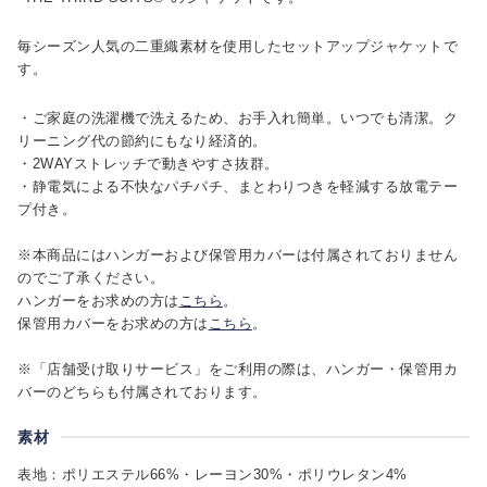
毎シーズン人気の二重織素材を使用したセットアップジャケットで
す。
・ご家庭の洗濯機で洗えるため、お手入れ簡単。いつでも清潔。ク
リーニング代の節約にもなり経済的。
・2WAYストレッチで動きやすさ抜群。
・静電気による不快なパチパチ、まとわりつきを軽減する放電テー
プ付き。
※本商品にはハンガーおよび保管用カバーは付属されておりません
のでご了承ください。
ハンガーをお求めの方は
こちら
。
保管用カバーをお求めの方は
こちら
。
※「店舗受け取りサービス」をご利用の際は、ハンガー・保管用カ
バーのどちらも付属されております。
素材
表地：ポリエステル66%・レーヨン30%・ポリウレタン4%