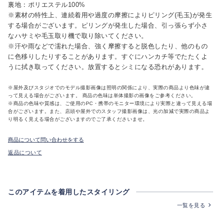
裏地：ポリエステル100%
※素材の特性上、連続着用や過度の摩擦によりピリング(毛玉)が発生
する場合がございます。ピリングが発生した場合、引っ張らず小さ
なハサミや毛玉取り機で取り除いてください。
※汗や雨などで濡れた場合、強く摩擦すると脱色したり、他のもの
に色移りしたりすることがあります。すぐにハンカチ等でたたくよ
うに拭き取ってください。放置するとシミになる恐れがあります。
※屋外及びスタジオでのモデル撮影画像は照明の関係により、実際の商品より色味が違
って見える場合がございます。 商品の色味は単体撮影の画像をご参考ください。
※商品の色味や質感は、ご使用のPC・携帯のモニター環境により実際と違って見える場
合がございます。また、店頭や屋外でのスタッフ撮影画像は、光の加減で実際の商品よ
り明るく見える場合がございますのでご了承くださいませ。
商品について問い合わせをする
返品について
このアイテムを着用したスタイリング
一覧を見る