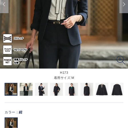
H173
着用サイズ:M
カラー：
紺