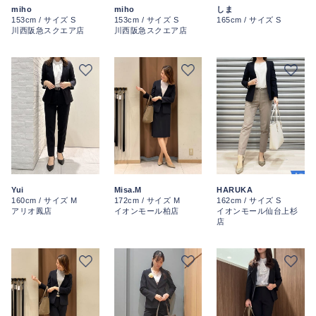
miho
miho
しま
153cm / サイズ S
153cm / サイズ S
165cm / サイズ S
川西阪急スクエア店
川西阪急スクエア店
Yui
Misa.M
HARUKA
160cm / サイズ M
172cm / サイズ M
162cm / サイズ S
アリオ鳳店
イオンモール柏店
イオンモール仙台上杉
店