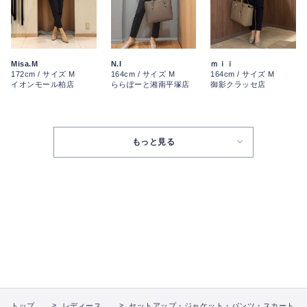
Misa.M
N.I
ｍｉｉ
172cm / サイズ M
164cm / サイズ M
164cm / サイズ M
イオンモール柏店
ららぽーと湘南平塚店
御影クラッセ店
もっと見る
トップ
レディース
セットアップ・ジャケット・パンツ・スカート