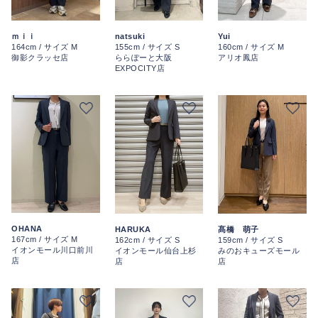
ｍｉｉ
natsuki
Yui
164cm / サイズ M
155cm / サイズ S
160cm / サイズ M
御影クラッセ店
ららぽーと大阪
アリオ鳳店
EXPOCITY店
OHANA
HARUKA
髙橋 萌子
167cm / サイズ M
162cm / サイズ S
159cm / サイズ S
イオンモール川口前川
イオンモール仙台上杉
みのおキューズモール
店
店
店