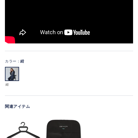
カラー：
紺
紺
関連アイテム