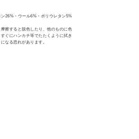
ン26%・ウール6%・ポリウレタン5%
く摩擦すると脱色したり、他のものに色
。すぐにハンカチ等でたたくように拭き
ミになる恐れがあります。