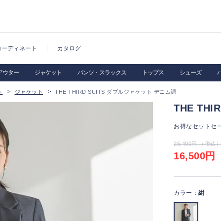
コーディネート
カタログ
アウター
ジャケット
パンツ・スラックス
トップス
シューズ
ト
ジャケット
THE THIRD SUITS ダブルジャケット デニム調
THE TH
お得なセットセ
26,400円 （税込
16,500円
（
カラー：
紺