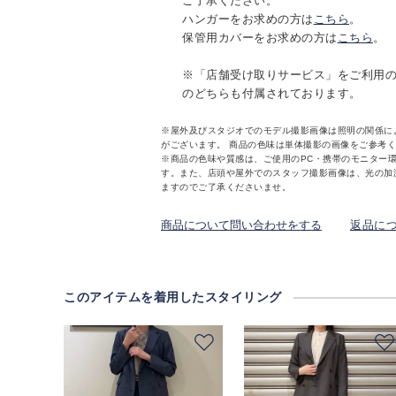
ご了承ください。
ハンガーをお求めの方は
こちら
。
保管用カバーをお求めの方は
こちら
。
※「店舗受け取りサービス」をご利用
のどちらも付属されております。
※屋外及びスタジオでのモデル撮影画像は照明の関係に
がございます。 商品の色味は単体撮影の画像をご参考
※商品の色味や質感は、ご使用のPC・携帯のモニター
す。また、店頭や屋外でのスタッフ撮影画像は、光の加
ますのでご了承くださいませ。
商品について問い合わせをする
返品に
このアイテムを着用したスタイリング