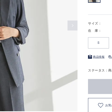
サイズ：
在 庫：
S
商品情報
ステータス：商
お気