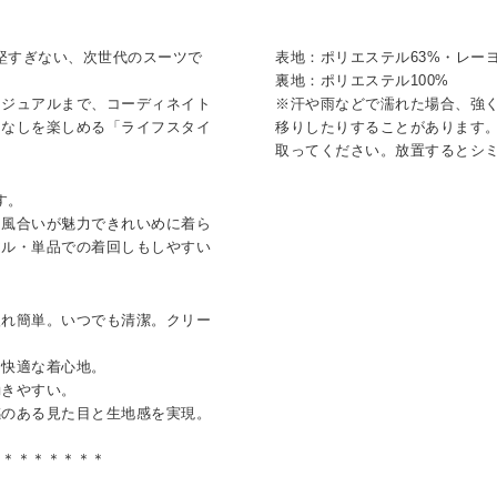
ぎず、堅すぎない、次世代のスーツで
表地：ポリエステル63%・レーヨ
裏地：ポリエステル100%
カジュアルまで、コーディネイト
※汗や雨などで濡れた場合、強
こなしを楽しめる「ライフスタイ
移りしたりすることがあります
取ってください。放置するとシ
です。
な風合いが魅力できれいめに着ら
アル・単品での着回しもしやすい
入れ簡単。いつでも清潔。クリー
、快適な着心地。
動きやすい。
感のある見た目と生地感を実現。
＊＊＊＊＊＊＊＊