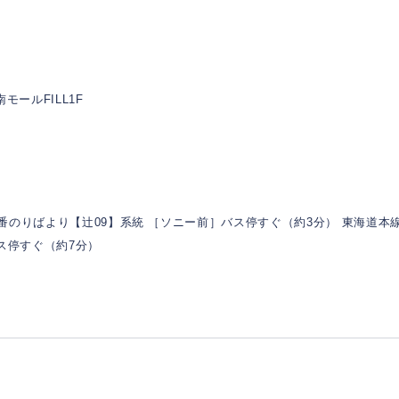
南モールFILL1F
番のりばより【辻09】系統 ［ソニー前］バス停すぐ（約3分） 東海道本
ス停すぐ（約7分）