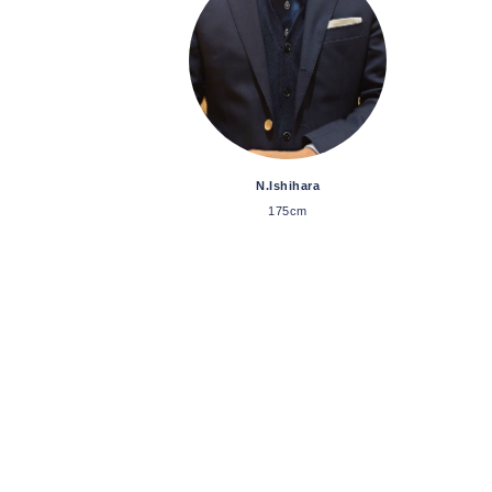
N.Ishihara
175cm