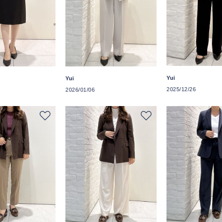
Yui
Yui
2025/12/26
2026/01/06