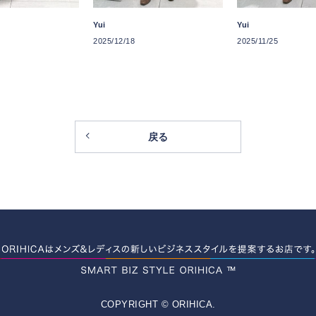
Yui
Yui
2025/12/18
2025/11/25
戻る
COPYRIGHT © ORIHICA.