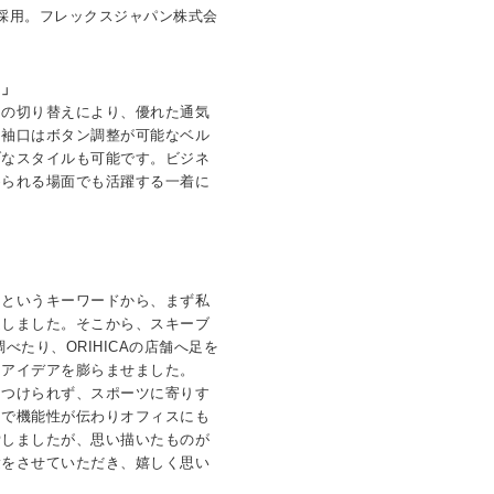
採用。フレックスジャパン株式会
。
る」
スの切り替えにより、優れた通気
。袖口はボタン調整が可能なベル
ブなスタイルも可能です。ビジネ
められる場面でも活躍する一着に
」というキーワードから、まず私
起しました。そこから、スキーブ
調べたり、ORIHICAの店舗へ足を
、アイデアを膨らませました。
をつけられず、スポーツに寄りす
目で機能性が伝わりオフィスにも
労しましたが、思い描いたものが
験をさせていただき、嬉しく思い