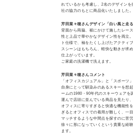
れているかも考慮し、2名のデザインを
社の協力のもとに商品化いたしました
芹田菜々穂さんデザイン「白い風と走
背面から両脇、裾にかけて施したレー
性と上品で華やかなデザイン性を両立
ト仕様で、袖をたくし上げたアクティ
スシーンはもちろん、軽快な動きが求
仕上がっています。
ご家庭の洗濯機で洗えます。
芹田菜々穂さんコメント
「オフィスカジュアル」と「スポーツ
自身にとって馴染みのあるスキーを想
ームの1980・90年代のスキーウェアを
運んで店頭に並んでいる商品を見たり
オフィスに寄りすぎると快適な機能性
ぎるとオフィスでの着用が難しく、一
マッチするような中間点を探すのに苦
徐々に形になっていくという貴重な経
ます。