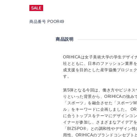
商品番号 POOR49
商品説明
ORIHICAは女子美術大学の学生デザ
社とともに、日本のファッション業界
成支援を目的とした産学協働プロジェク
す。
第5弾となる今回は、働き方やビジネス
りといった背景から、ORIHICAの強
「スポーツ」を融合させた「スポーツM
ル」をキーワードに企画しました。 ORIH
に合うトップスをテーマにデザインコン
イナーが参加し、さまざまなアイデア
「BIZSPO®」との調和性やデザイン
用性、ORIHICAのブランドコンセプ