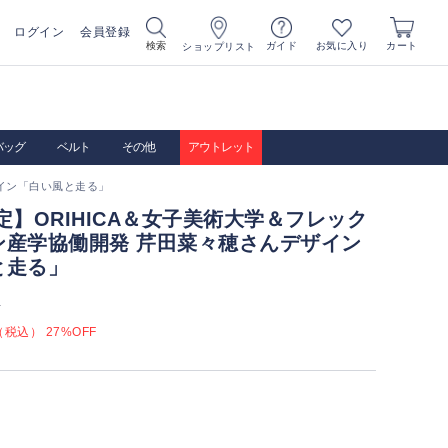
ログイン
会員登録
お気に入り
検索
ガイド
カート
ショップリスト
バッグ
ベルト
その他
アウトレット
ザイン「白い風と走る」
定】ORIHICA＆女子美術大学＆フレック
ン産学協働開発 芹田菜々穂さんデザイン
と走る」
）
税込） 27%OFF