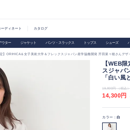
コーディネート
カタログ
アウター
ジャケット
パンツ・スラックス
トップス
シューズ
限定】ORIHICA＆女子美術大学＆フレックスジャパン産学協働開発 芹田菜々穂さんデ
【WEB限
スジャパ
「白い風
19,800円 （税込
14,300円
（
カラー：
白