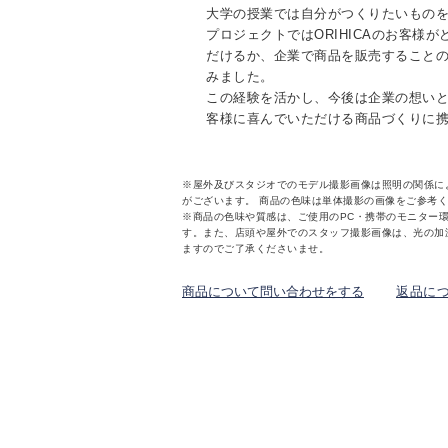
大学の授業では自分がつくりたいもの
プロジェクトではORIHICAのお客様
だけるか、企業で商品を販売することの
みました。
この経験を活かし、今後は企業の想い
客様に喜んでいただける商品づくりに
※屋外及びスタジオでのモデル撮影画像は照明の関係に
がございます。 商品の色味は単体撮影の画像をご参考
※商品の色味や質感は、ご使用のPC・携帯のモニター
す。また、店頭や屋外でのスタッフ撮影画像は、光の加
ますのでご了承くださいませ。
商品について問い合わせをする
返品に