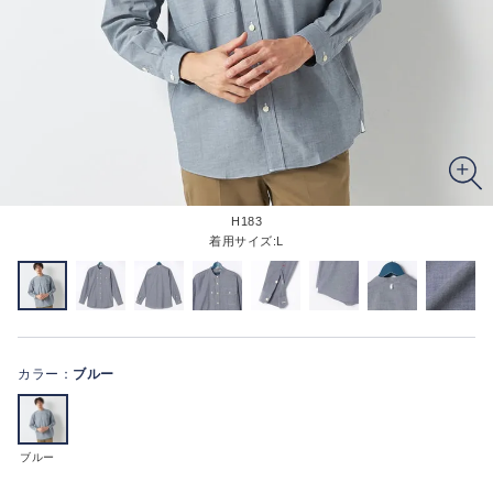
H183
着用サイズ:L
カラー：
ブルー
ブルー