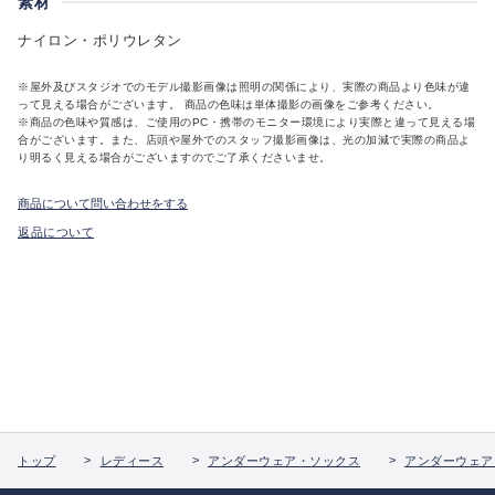
素材
ナイロン・ポリウレタン
※屋外及びスタジオでのモデル撮影画像は照明の関係により、実際の商品より色味が違
って見える場合がございます。 商品の色味は単体撮影の画像をご参考ください。
※商品の色味や質感は、ご使用のPC・携帯のモニター環境により実際と違って見える場
合がございます。また、店頭や屋外でのスタッフ撮影画像は、光の加減で実際の商品よ
り明るく見える場合がございますのでご了承くださいませ。
商品について問い合わせをする
返品について
トップ
レディース
アンダーウェア・ソックス
アンダーウェア