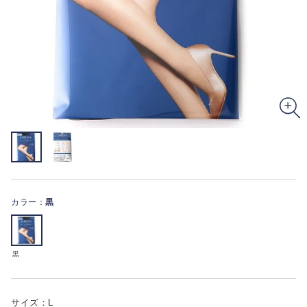
カラー：
黒
黒
サイズ：L