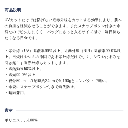
商品説明
UVカットだけでは防げない近赤外線をカットする効果により、肌へ
の負担を軽減させることができます。またスナップボタン付きの傘
袋なので紛失しにくく、バッグにさっと入るサイズ感で、毎日持ち
たくなる日傘です。
・紫外線（UV）遮蔽率99%以上、近赤外線（NIR）遮蔽率99.9%以
上。日焼けやシミの原因である紫外線だけでなく、シワやたるみを
引き起こす近赤外線もカットします。
・遮熱効果50%以上。
・遮光99.9%以上。
・親骨50cm、収納時約24cmで約190gとコンパクトで軽い。
・傘袋にスナップボタン付きで紛失防止。
・晴雨兼用。
素材
ポリエステル100%