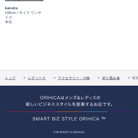
kaneda
168cm / サイズ ワンサ
イズ
本社
トップ
レディース
アクセサリー・小物
折り畳み傘
晴
COPYRIGHT © ORIHICA.