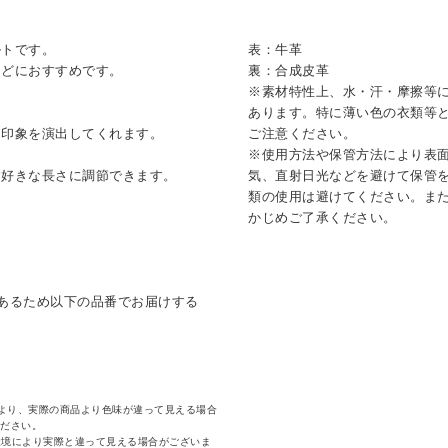
ルトです。
表：牛革
などにおすすめです。
裏：合成皮革
※素材特性上、水・汗・摩擦等
あります。特に薄い色の衣類等
な印象を演出してくれます。
ご注意ください。
※使用方法や保管方法により表
お好きな長さに調節できます。
気、直射日光などを避けて保管
類の使用は避けてください。ま
かじめご了承ください。
あるため以下の品番でお届けする
より、実際の商品より色味が違って見える場合
ください。
環境により実際と違って見える場合がございま