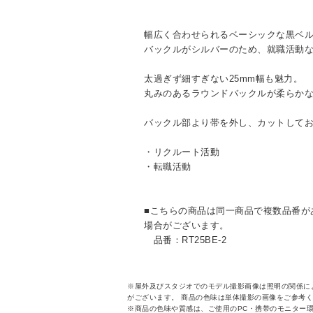
幅広く合わせられるベーシックな黒ベ
バックルがシルバーのため、就職活動
太過ぎず細すぎない25mm幅も魅力。
丸みのあるラウンドバックルが柔らか
バックル部より帯を外し、カットして
・リクルート活動
・転職活動
■こちらの商品は同一商品で複数品番が
場合がございます。
品番：RT25BE-2
※屋外及びスタジオでのモデル撮影画像は照明の関係に
がございます。 商品の色味は単体撮影の画像をご参考
※商品の色味や質感は、ご使用のPC・携帯のモニター