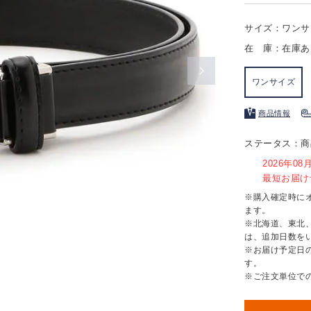
サイズ：ワンサ
在 庫：在庫あ
ワンサイズ
商品情報
ステータス：商
2026年0
最短お届け予
※購入確定時に
ます。
※北海道、東北
は、追加日数を
※お届け予定日
す。
※ご注文単位で