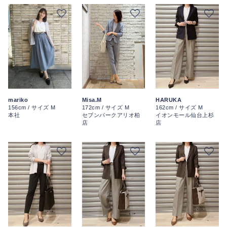
mariko
HARUKA
Misa.M
156cm / サイズ M
162cm / サイズ M
172cm / サイズ M
本社
イオンモール仙台上杉
セブンパークアリオ柏
店
店