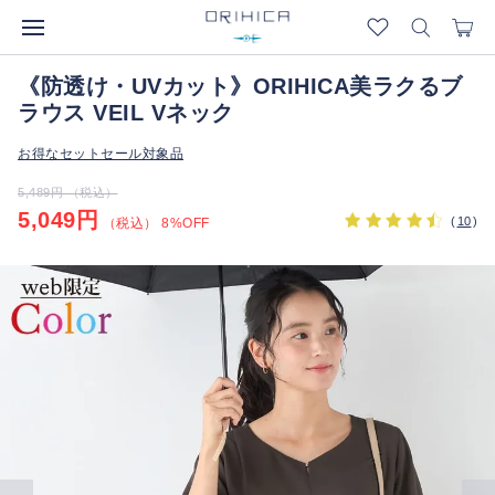
《防透け・UVカット》ORIHICA美ラクるブ
ラウス VEIL Vネック
お得なセットセール対象品
5,489円 （税込）
5,049円
(
10
)
（税込） 8%OFF