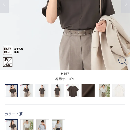
H167
着用サイズ:L
カラー：
茶