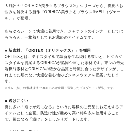
大好評の「ORIHICA美ラクるブラウス®」シリーズから、春夏のお
悩みを解決する新作『ORIHICA美ラクるブラウス®VEIL（ヴェー
ル）』が登場。
あらゆるシーンで快適に着用でき、ジャケットのインナーとしては
もちろん、一枚着としてもお薦めのアイテムです。
■ 新素材、「ORITEX（オリテックス）」を採用
ORITEXとは、テキスタイルで革新を生み続ける東レと、ビジカジ
スタイルを提案するORIHICAが協同企画した素材です。東レの最先
端機能素材とORIHICAの確かな品質と時流に合ったデザインが、こ
れまでに類のない快適な着心地のビジネスウェアを提案いたしま
す。
※東レ（株）の素材提供でORIHICAが企画・製造したプロダクト（製品）です。
■ 透けにくい
夏に多い「透けが気になる」というお客様のご要望にお応えするア
イテムとして企画。防透け性が極めて高い特殊糸を使用すること
で、気になる「透け」をしっかりガードします。