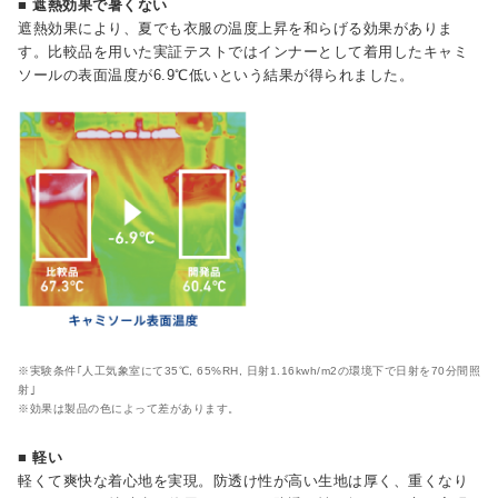
■ 遮熱効果で暑くない
遮熱効果により、夏でも衣服の温度上昇を和らげる効果がありま
す。比較品を用いた実証テストではインナーとして着用したキャミ
ソールの表面温度が6.9℃低いという結果が得られました。
※実験条件｢人工気象室にて35℃, 65%RH, 日射1.16kwh/m2の環境下で日射を70分間照
射｣
※効果は製品の色によって差があります。
■ 軽い
軽くて爽快な着心地を実現。防透け性が高い生地は厚く、重くなり