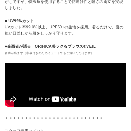
がちですが、特殊糸を使用することで防透け性と軽さの両立を実現
しました。
■ UV99%カット
UVカット率99.0%以上、UPF50+の生地を採用。着るだけで、夏の
強い日差しから肌をしっかり守ります。
■企画者が語る ORIHICA美ラクるブラウス®VEIL
音声が出ます（字幕付きのためミュートでもご覧いただけます）
＊＊＊＊＊＊＊＊＊＊＊＊＊＊＊＊＊＊＊＊＊＊＊＊＊
スタッフ着用コメント