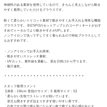
伸縮性のある素材を使用しているので、きちんと見えしながら動き
やすく着用していただけるブラウスです。
軽くて柔らかいトリコット素材で動きやすくお手入れも簡単な機能
ブラウスです。 BIZSPOのセットアップとのコーディネートがおす
すめでトータルでより動きやすさがUPします。
ノンアイロンで洗って干してすぐ着られるので時短ブラウスとして
もおすすめです。
・ノンアイロンでお手入れ簡単。
・動きやすいストレッチ素材。
・UVカット。紫外線を遮蔽し、肌を日焼けから守ります。
・吸汗速乾。
＊＊＊＊＊＊＊＊＊＊＊＊＊＊＊＊＊＊＊＊＊＊＊＊＊
スタッフ着用コメント
【身長：156cm 普段のサイズ：S 着用サイズ：S】
「柔らかい生地でストレッチが効いています。
首元も開きすぎず詰まりすぎず使いやすい形です。
白色ですが透け感も気にならず一枚で着ても安心感がありま