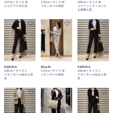
157cm / サイズ M
172cm / サイズ M
165cm / サイズ M
ららテラス川口店
イオンモール柏店
コクーンシティさいた
ま新都心店
HARUKA
Misa.M
HARUKA
162cm / サイズ L
172cm / サイズ M
162cm / サイズ L
イオンモール仙台上杉
イオンモール柏店
イオンモール仙台上杉
店
店