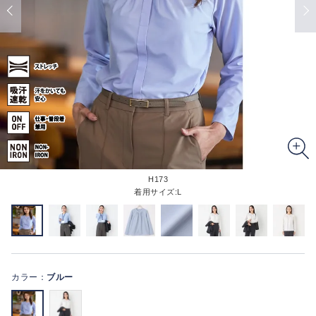
H173
着用サイズ:L
カラー：
ブルー