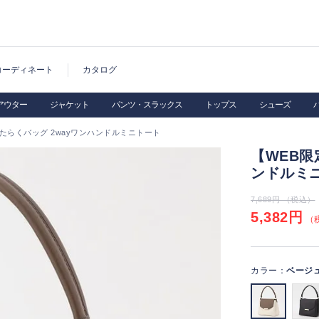
コーディネート
カタログ
アウター
ジャケット
パンツ・スラックス
トップス
シューズ
たらくバッグ 2wayワンハンドルミニトート
【WEB限
ンドルミ
7,689円 （税込）
5,382円
（税
カラー：
ベージ