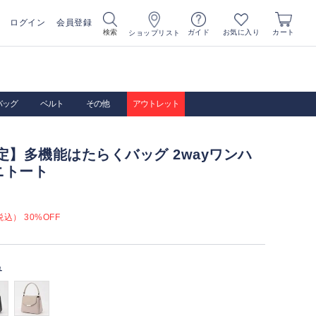
ログイン
会員登録
お気に入り
検索
ガイド
カート
ショップリスト
バッグ
ベルト
その他
アウトレット
定】多機能はたらくバッグ 2wayワンハ
ニトート
込） 30%OFF
ュ