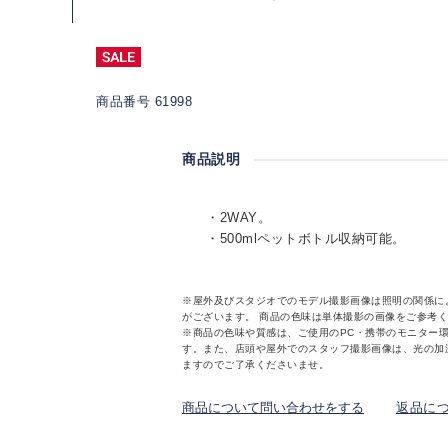
商品番号 61998
商品説明
・2WAY。
・500mlペットボトル収納可能。
※屋外及びスタジオでのモデル撮影画像は照明の関係に
がございます。 商品の色味は単体撮影の画像をご参考
※商品の色味や質感は、ご使用のPC・携帯のモニター
す。また、店頭や屋外でのスタッフ撮影画像は、光の加
ますのでご了承くださいませ。
商品について問い合わせをする
返品に