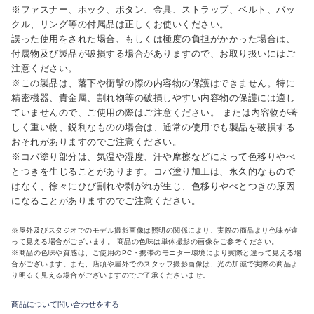
※ファスナー、ホック、ボタン、金具、ストラップ、ベルト、バッ
クル、リング等の付属品は正しくお使いください。
誤った使用をされた場合、もしくは極度の負担がかかった場合は、
付属物及び製品が破損する場合がありますので、お取り扱いにはご
注意ください。
※この製品は、落下や衝撃の際の内容物の保護はできません。特に
精密機器、貴金属、割れ物等の破損しやすい内容物の保護には適し
ていませんので、ご使用の際はご注意ください。 または内容物が著
しく重い物、鋭利なものの場合は、通常の使用でも製品を破損する
おそれがありますのでご注意ください。
※コバ塗り部分は、気温や湿度、汗や摩擦などによって色移りやべ
とつきを生じることがあります。コバ塗り加工は、永久的なもので
はなく、徐々にひび割れや剥がれが生じ、色移りやべとつきの原因
になることがありますのでご注意ください。
※屋外及びスタジオでのモデル撮影画像は照明の関係により、実際の商品より色味が違
って見える場合がございます。 商品の色味は単体撮影の画像をご参考ください。
※商品の色味や質感は、ご使用のPC・携帯のモニター環境により実際と違って見える場
合がございます。また、店頭や屋外でのスタッフ撮影画像は、光の加減で実際の商品よ
り明るく見える場合がございますのでご了承くださいませ。
商品について問い合わせをする