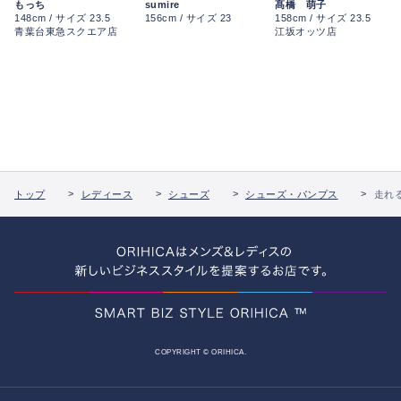
もっち
sumire
髙橋 萌子
148cm / サイズ 23.5
156cm / サイズ 23
158cm / サイズ 23.5
青葉台東急スクエア店
江坂オッツ店
トップ
レディース
シューズ
シューズ・パンプス
走れる
COPYRIGHT © ORIHICA.