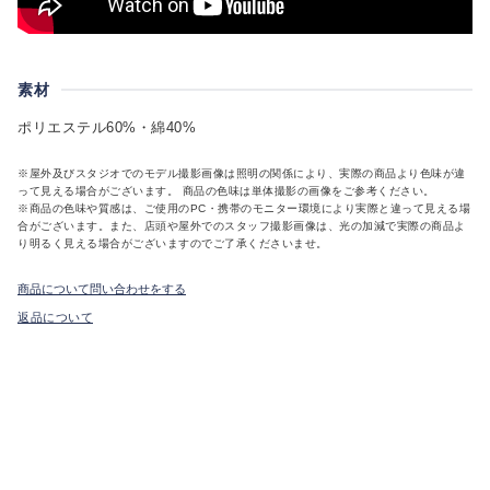
素材
ポリエステル60%・綿40%
※屋外及びスタジオでのモデル撮影画像は照明の関係により、実際の商品より色味が違
って見える場合がございます。 商品の色味は単体撮影の画像をご参考ください。
※商品の色味や質感は、ご使用のPC・携帯のモニター環境により実際と違って見える場
合がございます。また、店頭や屋外でのスタッフ撮影画像は、光の加減で実際の商品よ
り明るく見える場合がございますのでご了承くださいませ。
商品について問い合わせをする
返品について