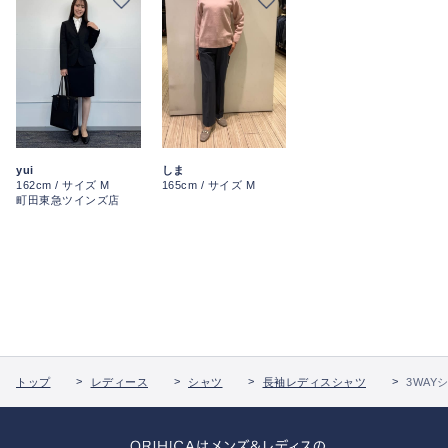
yui
しま
162cm / サイズ M
165cm / サイズ M
町田東急ツインズ店
トップ
レディース
シャツ
長袖レディスシャツ
3WAY