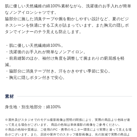
肌に優しい天然繊維の綿100%素材ながら、洗濯後のお手入れが簡単
なノンアイロンシャツです。
脇部分に施した消臭テープや腕を動かしやすい設計など、夏のビジ
ネスシーンを快適にする工夫が詰まっています。また胸元の隠しボ
タンでインナーのチラ見えも防止します。
・肌に優しい天然繊維綿100%。
・洗濯後のお手入れが簡単なノンアイロン。
・前肩縫製のほか、袖付け角度を調整して腕まわりの窮屈感を軽
減。
・脇部分に消臭テープ付き。汗をかきやすい季節に安心。
・胸元に隠しボタン付きで安心。
素材
身生地・別生地部分：綿100%
※屋外及びスタジオでのモデル撮影画像は照明の関係により、実際の商品より色味が違
って見える場合がございます。 商品の色味は単体撮影の画像をご参考ください。
※商品の色味や質感は、ご使用のPC・携帯のモニター環境により実際と違って見える場
合がございます。また、店頭や屋外でのスタッフ撮影画像は、光の加減で実際の商品よ