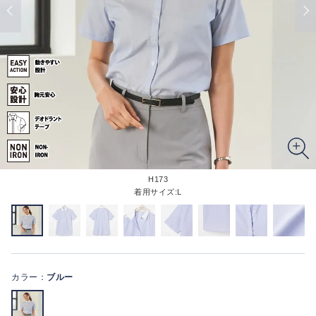
H173
着用サイズ:L
カラー：
ブルー