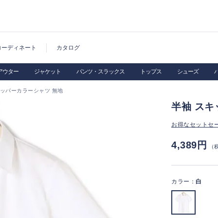
コーディネート
カタログ
アウター
ジャケット
パンツ・スラックス
トップス
シューズ
キッパーカラーシャツ 無地
半袖 スキ
お得なセットセ
4,389円
（
カラー：
白