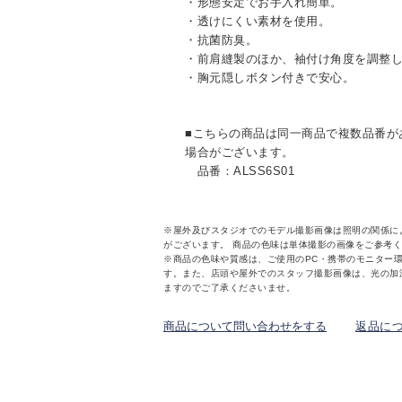
・形態安定でお手入れ簡単。
・透けにくい素材を使用。
・抗菌防臭。
・前肩縫製のほか、袖付け角度を調整
・胸元隠しボタン付きで安心。
■こちらの商品は同一商品で複数品番が
場合がございます。
品番：ALSS6S01
※屋外及びスタジオでのモデル撮影画像は照明の関係に
がございます。 商品の色味は単体撮影の画像をご参考
※商品の色味や質感は、ご使用のPC・携帯のモニター
す。また、店頭や屋外でのスタッフ撮影画像は、光の加
ますのでご了承くださいませ。
商品について問い合わせをする
返品に