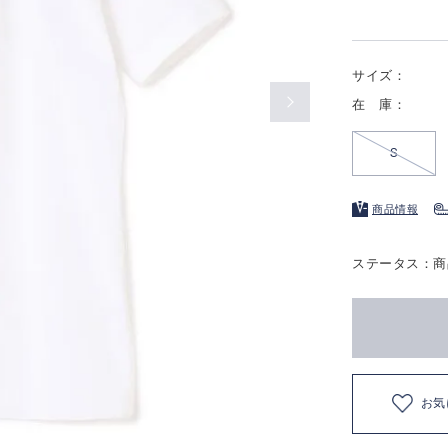
サイズ：
在 庫：
S
商品情報
ステータス：商
お気