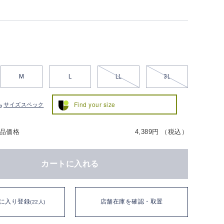
M
L
LL
3L
Find your size
サイズスペック
品価格
4,389円 （税込）
カートに入れる
に入り登録
店舗在庫を確認・取置
(22人)