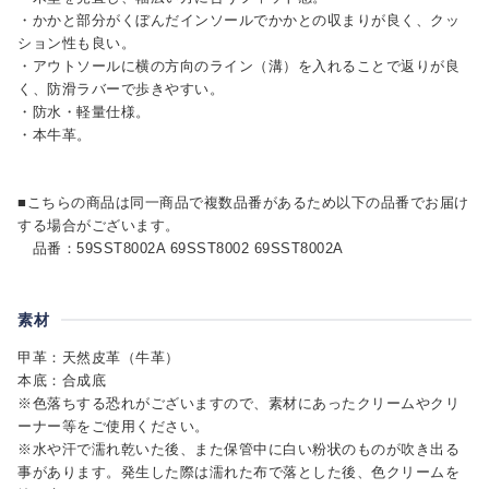
・かかと部分がくぼんだインソールでかかとの収まりが良く、クッ
ション性も良い。
・アウトソールに横の方向のライン（溝）を入れることで返りが良
く、防滑ラバーで歩きやすい。
・防水・軽量仕様。
・本牛革。
■こちらの商品は同一商品で複数品番があるため以下の品番でお届け
する場合がございます。
品番：59SST8002A 69SST8002 69SST8002A
素材
甲革：天然皮革（牛革）
本底：合成底
※色落ちする恐れがございますので、素材にあったクリームやクリ
ーナー等をご使用ください。
※水や汗で濡れ乾いた後、また保管中に白い粉状のものが吹き出る
事があります。発生した際は濡れた布で落とした後、色クリームを