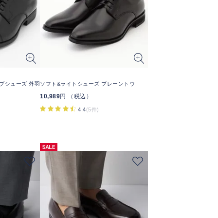
ブシューズ 外羽
ソフト&ライトシューズ プレーントウ
10,989
円 （税込）
4.4
(5件)