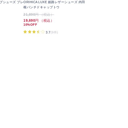
ブシューズ プレ
ORIHICA LUXE 姫路レザーシューズ 内羽
根パンチドキャップトウ
21,890
円 （税込）
19,690
円 （税込）
10%OFF
3.7
(9件)