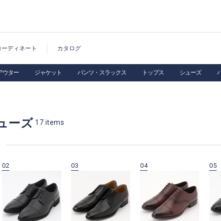
コーディネート
カタログ
アウター
ジャケット
パンツ・スラックス
トップス
シューズ
ューズ
17
items
02
03
04
05