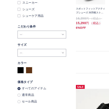
スニーカー
プ
ORIHICA LUXE 姫路レザ
ORIHICA LUXE 姫路レザ
スポットフィットアクティ
シューズ
ーシューズ コインローフ
ーシューズ コインローフ
ブシューズ 内羽根ストレ
シューケア用品
ァー
ァー
ートチップ
21,890
円 （税込）
21,890
円 （税込）
16,390
円 （税込）
19,690
円 （税込）
19,690
円 （税込）
15,290
円 （税込）
こだわり条件
10%OFF
10%OFF
6%OFF
--
サイズ
--
カラー
価格タイプ
すべてのアイテム
通常商品
セール商品