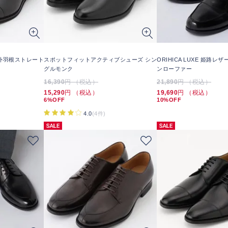
外羽根ストレート
スポットフィットアクティブシューズ シン
ORIHICA LUXE 姫路レ
グルモンク
ンローファー
16,390
円 （税込）
21,890
円 （税込）
15,290
円 （税込）
19,690
円 （税込）
6%OFF
10%OFF
4.0
(4件)