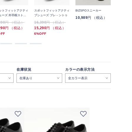
ットフィットアクティ
スポットフィットアクティ
BIZSPOスニーカー
スケッチャ
ューズ 外羽根ストレ
ブシューズ プレ－ントゥ
インズ ス
10,989
円 （税込）
チップ
GARZA
390
円 （税込）
16,390
円 （税込）
12,650
円
290
円 （税込）
15,290
円 （税込）
OFF
6%OFF
在庫状況
カラーの表示方法