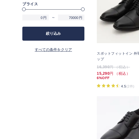
プライス
～
円
円
絞り込み
すべての条件をクリア
スポットフィットイン 外
ップ
16,390
円 （税込）
15,290
円 （税込）
6%OFF
4.5
(2件)