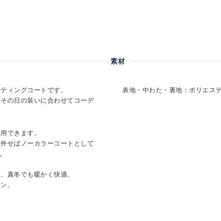
素材
ルティングコートです。
表地・中わた・裏地：ポリエステ
やその日の装いに合わせてコーデ
着用できます。
を外せばノーカラーコートとして
。
め、真冬でも暖かく快適。
タン。