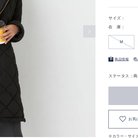
サイズ：
在 庫：
M
商品情報
ステータス：商
お気
※カラー・サイ