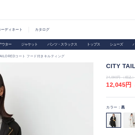
コーディネート
カタログ
アウター
ジャケット
パンツ・スラックス
トップス
シューズ
 TAILOREDコート フード付きキルティング
CITY 
24,090円 （税込
12,045円
（
カラー：
黒