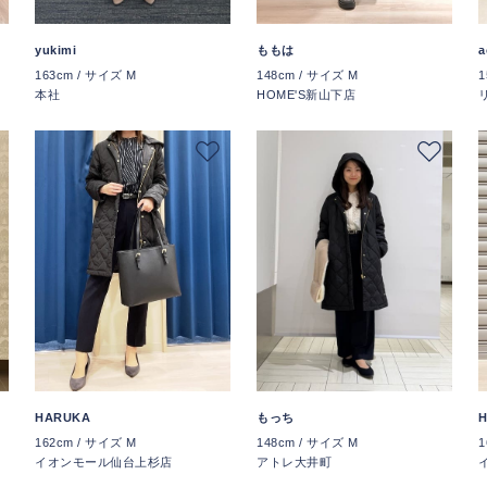
a
yukimi
ももは
1
163cm / サイズ M
148cm / サイズ M
本社
HOME'S新山下店
HARUKA
もっち
162cm / サイズ M
148cm / サイズ M
1
イオンモール仙台上杉店
アトレ大井町