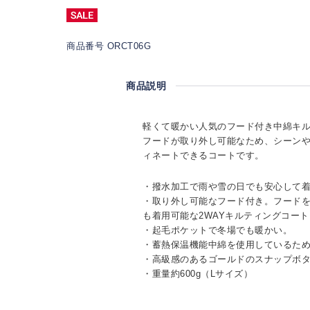
商品番号 ORCT06G
商品説明
軽くて暖かい人気のフード付き中綿キ
フードが取り外し可能なため、シーン
ィネートできるコートです。
・撥水加工で雨や雪の日でも安心して
・取り外し可能なフード付き。フード
も着用可能な2WAYキルティングコート
・起毛ポケットで冬場でも暖かい。
・蓄熱保温機能中綿を使用しているた
・高級感のあるゴールドのスナップボ
・重量約600g（Lサイズ）