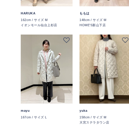
HARUKA
ももは
162cm / サイズ M
148cm / サイズ M
イオンモール仙台上杉店
HOME'S新山下店
mayu
yuka
167cm / サイズ L
158cm / サイズ M
大宮ステラタウン店