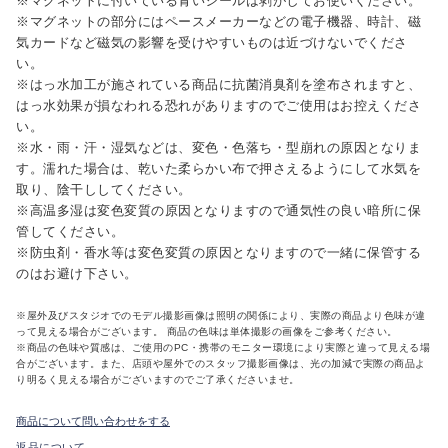
※マグネットに付いている青いシールは剥がしてお使いください。
※マグネットの部分にはペースメーカーなどの電子機器、時計、磁
気カードなど磁気の影響を受けやすいものは近づけないでくださ
い。
※はっ水加工が施されている商品に抗菌消臭剤を塗布されますと、
はっ水効果が損なわれる恐れがありますのでご使用はお控えくださ
い。
※水・雨・汗・湿気などは、変色・色落ち・型崩れの原因となりま
す。濡れた場合は、乾いた柔らかい布で押さえるようにして水気を
取り、陰干ししてください。
※高温多湿は変色変質の原因となりますので通気性の良い暗所に保
管してください。
※防虫剤・香水等は変色変質の原因となりますので一緒に保管する
のはお避け下さい。
※屋外及びスタジオでのモデル撮影画像は照明の関係により、実際の商品より色味が違
って見える場合がございます。 商品の色味は単体撮影の画像をご参考ください。
※商品の色味や質感は、ご使用のPC・携帯のモニター環境により実際と違って見える場
合がございます。また、店頭や屋外でのスタッフ撮影画像は、光の加減で実際の商品よ
り明るく見える場合がございますのでご了承くださいませ。
商品について問い合わせをする
返品について