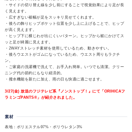
・サイドの切り替え線を少し前にすることで視覚効果により足が長
く見えます。
・広すぎない裾幅が足をスッキリ見せてくれます。
・後ろの飾りヒップポケット位置を少し上に上げることで、ヒップ
が高く見えます。
・ヒップ下に横じわが出にくいパターン。ヒップから裾にかけてス
ッと足が綺麗に見えます。
・2WAYストレッチ素材を使用しているため、動きやすい。
・後ろウエストがゴムになっているため、ウエスト周りもラクチ
ン。
・ご家庭の洗濯機で洗えて、お手入れ簡単。いつでも清潔。クリー
ニング代の節約にもなり経済的。
・撥水機能を新たに加え、雨の日も快適に過ごせます。
3/27(金) 放送のフジテレビ系『ノンストップ！』にて「ORIHICAフ
ラミンゴPANTS®」が紹介されました。
素材
表地：ポリエステル97%・ポリウレタン3%