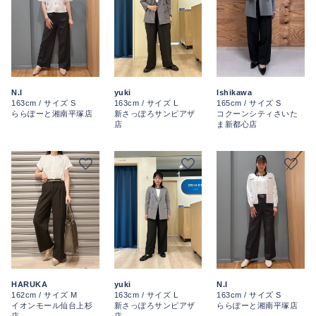
N.I
yuki
Ishikawa
163cm / サイズ S
163cm / サイズ L
165cm / サイズ S
ららぽーと湘南平塚店
新さっぽろサンピアザ
コクーンシティさいた
店
ま新都心店
HARUKA
yuki
N.I
162cm / サイズ M
163cm / サイズ L
163cm / サイズ S
イオンモール仙台上杉
新さっぽろサンピアザ
ららぽーと湘南平塚店
店
店