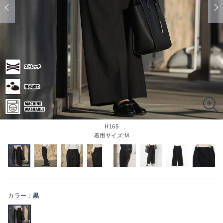
H165
着用サイズ:M
カラー：
黒