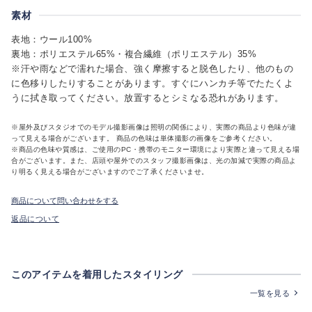
素材
表地：ウール100%
裏地：ポリエステル65%・複合繊維（ポリエステル）35%
※汗や雨などで濡れた場合、強く摩擦すると脱色したり、他のもの
に色移りしたりすることがあります。すぐにハンカチ等でたたくよ
うに拭き取ってください。放置するとシミなる恐れがあります。
※屋外及びスタジオでのモデル撮影画像は照明の関係により、実際の商品より色味が違
って見える場合がございます。 商品の色味は単体撮影の画像をご参考ください。
※商品の色味や質感は、ご使用のPC・携帯のモニター環境により実際と違って見える場
合がございます。また、店頭や屋外でのスタッフ撮影画像は、光の加減で実際の商品よ
り明るく見える場合がございますのでご了承くださいませ。
商品について問い合わせをする
返品について
このアイテムを着用したスタイリング
一覧を見る