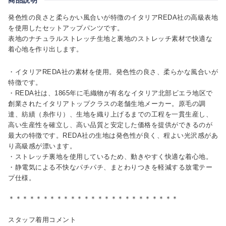
発色性の良さと柔らかい風合いが特徴のイタリアREDA社の高級表地
を使用したセットアップパンツです。
表地のナチュラルストレッチ生地と裏地のストレッチ素材で快適な
着心地を作り出します。
・イタリアREDA社の素材を使用。発色性の良さ、柔らかな風合いが
特徴です。
・REDA社は、1865年に毛織物が有名なイタリア北部ビエラ地区で
創業されたイタリアトップクラスの老舗生地メーカー。原毛の調
達、紡績（糸作り）、生地を織り上げるまでの工程を一貫生産し、
高い生産性を確立し、高い品質と安定した価格を提供ができるのが
最大の特徴です。REDA社の生地は発色性が良く、程よい光沢感があ
り高級感が漂います。
・ストレッチ裏地を使用しているため、動きやすく快適な着心地。
・静電気による不快なパチパチ、まとわりつきを軽減する放電テー
プ仕様。
＊＊＊＊＊＊＊＊＊＊＊＊＊＊＊＊＊＊＊＊＊＊＊＊＊
スタッフ着用コメント