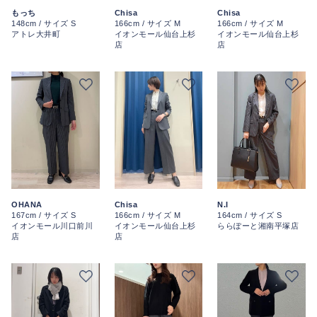
もっち
Chisa
Chisa
148cm / サイズ S
166cm / サイズ M
166cm / サイズ M
アトレ大井町
イオンモール仙台上杉
イオンモール仙台上杉
店
店
OHANA
N.I
Chisa
167cm / サイズ S
164cm / サイズ S
166cm / サイズ M
イオンモール川口前川
ららぽーと湘南平塚店
イオンモール仙台上杉
店
店