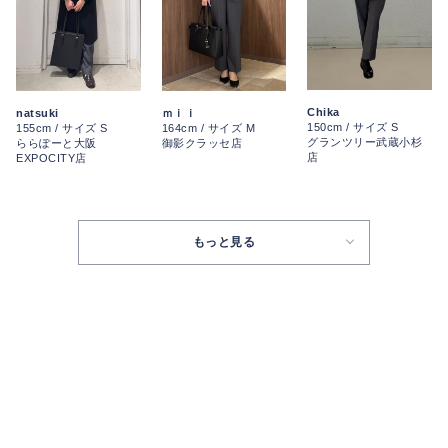
Chika
natsuki
ｍｉｉ
150cm / サイズ S
155cm / サイズ S
164cm / サイズ M
グランツリー武蔵小杉
ららぽーと大阪
御影クラッセ店
店
EXPOCITY店
もっと見る