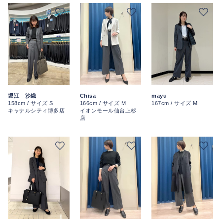
堀江 沙織
Chisa
mayu
158cm / サイズ S
166cm / サイズ M
167cm / サイズ M
キャナルシティ博多店
イオンモール仙台上杉
店