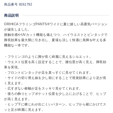
商品番号 9261792
商品説明
ORIHICAフラミンゴPANTS®ワイドに夏に嬉しい高通気バージョン
が誕生しました。
接触冷感やUVカット機能も備えつつ、ハイウエストとピンタックで
脚長効果を最大限に引き出し、夏場も涼しく快適に美脚を叶える多
機能な一本です。
・フラミンゴのように脚が長く綺麗に見えるシルエット。
・ウエスト位置を高く設定することで、腰位置が高く見え、脚長効
果を実現。
・フロントピンタックが足を真っすぐに見せてくれます。
・サイドの切り替え線を少し前にすることで視覚効果により足が長
く見えます。
・広すぎない裾幅が足をスッキリ見せてくれます。
・後ろの飾りヒップポケット位置を少し上に上げることで、ヒップ
が高く見えます。
・ヒップ下に横じわが出にくいパターン。ヒップから裾にかけてス
ッと足が綺麗に見えます。