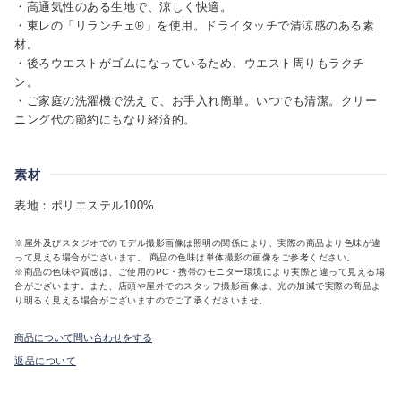
・高通気性のある生地で、涼しく快適。
・東レの「リランチェ®」を使用。ドライタッチで清涼感のある素
材。
・後ろウエストがゴムになっているため、ウエスト周りもラクチ
ン。
・ご家庭の洗濯機で洗えて、お手入れ簡単。いつでも清潔。クリー
ニング代の節約にもなり経済的。
素材
表地：ポリエステル100%
※屋外及びスタジオでのモデル撮影画像は照明の関係により、実際の商品より色味が違
って見える場合がございます。 商品の色味は単体撮影の画像をご参考ください。
※商品の色味や質感は、ご使用のPC・携帯のモニター環境により実際と違って見える場
合がございます。また、店頭や屋外でのスタッフ撮影画像は、光の加減で実際の商品よ
り明るく見える場合がございますのでご了承くださいませ。
商品について問い合わせをする
返品について