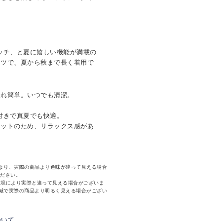
ッチ、と夏に嬉しい機能が満載の
ンツで、夏から秋まで長く着用で
入れ簡単。いつでも清潔。
。
付きで真夏でも快適。
エットのため、リラックス感があ
より、実際の商品より色味が違って見える場合
ください。
環境により実際と違って見える場合がございま
減で実際の商品より明るく見える場合がござい
ついて