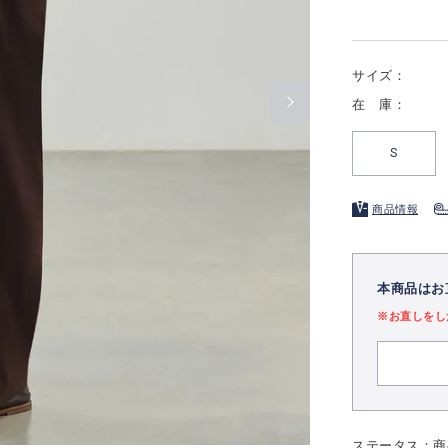
サイズ：
在 庫：
S
商品情報
本商品はお
※お直しをし
ステータス：商