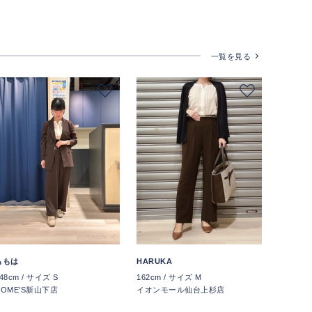
一覧を見る
ももは
HARUKA
48cm / サイズ S
162cm / サイズ M
HOME'S新山下店
イオンモール仙台上杉店