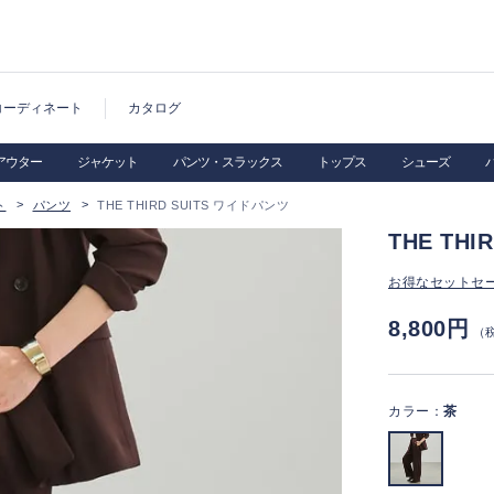
コーディネート
カタログ
アウター
ジャケット
パンツ・スラックス
トップス
シューズ
ト
パンツ
THE THIRD SUITS ワイドパンツ
THE TH
お得なセットセ
8,800円
（
カラー：
茶