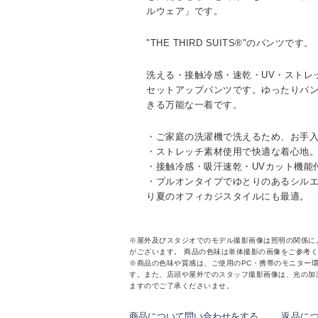
ルウェア」です。
"THE THIRD SUITS®"のパンツです。
洗える・接触冷感・速乾・UV・ストレ
セットアップパンツです。ゆったりパ
きる万能な一着です。
・ご家庭の洗濯機で洗えるため、お手
・ストレッチ素材使用で快適な着心地
・接触冷感・吸汗速乾・UVカット機能
・プルオンタイプでゆとりのあるシル
り夏のオフィカジスタイルにも最適。
※屋外及びスタジオでのモデル撮影画像は照明の関係に
がございます。 商品の色味は単体撮影の画像をご参考
※商品の色味や質感は、ご使用のPC・携帯のモニター
す。また、店頭や屋外でのスタッフ撮影画像は、光の加
ますのでご了承くださいませ。
商品について問い合わせをする
返品に