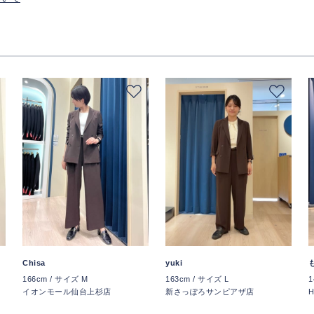
Chisa
yuki
166cm / サイズ M
163cm / サイズ L
1
イオンモール仙台上杉店
新さっぽろサンピアザ店