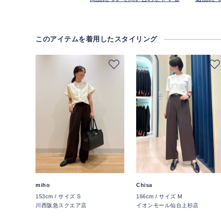
このアイテムを着用したスタイリング
miho
Chisa
153cm / サイズ S
166cm / サイズ M
川西阪急スクエア店
イオンモール仙台上杉店