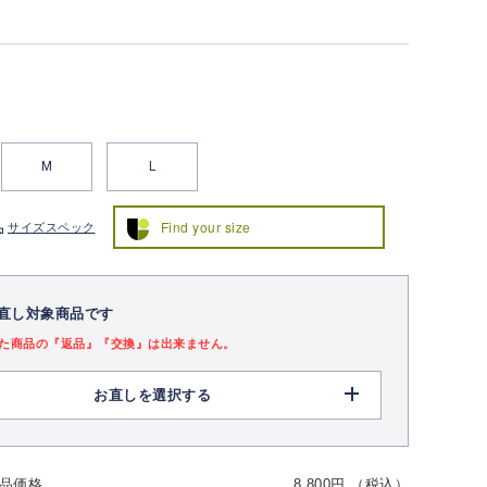
M
L
Find your size
サイズスペック
直し対象商品です
た商品の『返品』『交換』は出来ません。
お直しを選択する
品価格
8,800円 （税込）