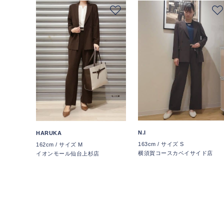
N.I
HARUKA
163cm / サイズ S
162cm / サイズ M
横須賀コースカベイサイド店
イオンモール仙台上杉店