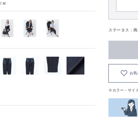
:M
ステータス：商
お気
※カラー・サイ