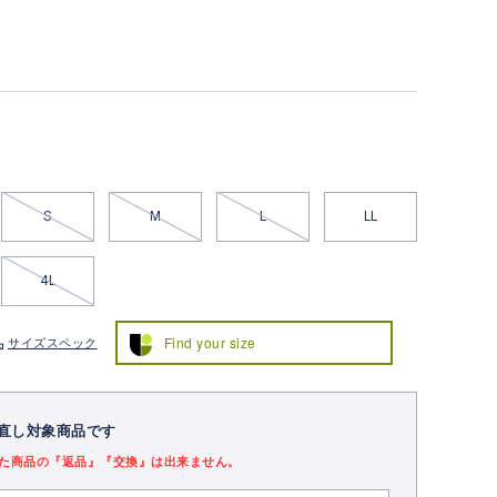
S
M
L
LL
4L
Find your size
サイズスペック
直し対象商品です
た商品の『返品』『交換』は出来ません。