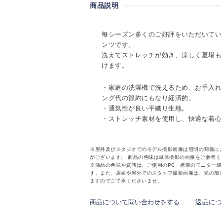
商品説明
毎シーズン多くのご好評をいただいて
ンツです。
洗えてストレッチが効き、涼しく夏場
けます。
・家庭の洗濯機で洗えるため、お手入
ング代の節約にもなり経済的。
・通気性が良い平織り生地。
・ストレッチ素材を使用し、快適な着
※屋外及びスタジオでのモデル撮影画像は照明の関係に
がございます。 商品の色味は単体撮影の画像をご参考
※商品の色味や質感は、ご使用のPC・携帯のモニター
す。また、店頭や屋外でのスタッフ撮影画像は、光の加
ますのでご了承くださいませ。
商品について問い合わせをする
返品に