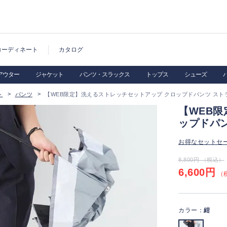
コーディネート
カタログ
アウター
ジャケット
パンツ・スラックス
トップス
シューズ
ト
パンツ
【WEB限定】洗えるストレッチセットアップ クロップドパンツ スト
【WEB
ップドパ
お得なセットセ
8,800円 （税込）
6,600円
（税
カラー：
紺