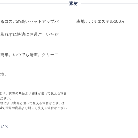
素材
いるコスパの高いセットアップパ
表地：ポリエステル100%
も蒸れずに快適にお過ごしいただ
れ簡単。いつでも清潔。クリーニ
心地。
より、実際の商品より色味が違って見える場合
ください。
環境により実際と違って見える場合がございま
減で実際の商品より明るく見える場合がござい
ついて