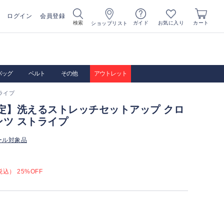
ログイン
会員登録
お気に入り
検索
ガイド
カート
ショップリスト
バッグ
ベルト
その他
アウトレット
ライプ
限定】洗えるストレッチセットアップ クロ
ンツ ストライプ
ール対象品
込） 25%OFF