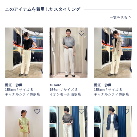
このアイテムを着用したスタイリング
一覧を見る
堀江 沙織
sumire
堀江 沙織
158cm / サイズ S
156cm / サイズ S
158cm / サイズ S
キャナルシティ博多店
イオンモール須坂店
キャナルシティ博多店