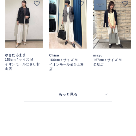
ゆきだるまま
Chisa
mayu
158cm / サイズ M
166cm / サイズ M
167cm / サイズ M
イオンモールむさし村
イオンモール仙台上杉
名駅店
山店
店
もっと見る