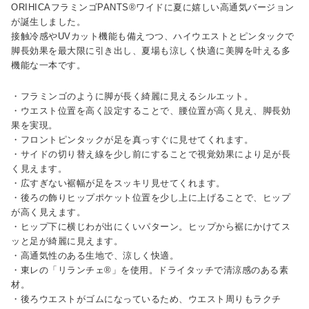
ORIHICAフラミンゴPANTS®ワイドに夏に嬉しい高通気バージョン
が誕生しました。
接触冷感やUVカット機能も備えつつ、ハイウエストとピンタックで
脚長効果を最大限に引き出し、夏場も涼しく快適に美脚を叶える多
機能な一本です。
・フラミンゴのように脚が長く綺麗に見えるシルエット。
・ウエスト位置を高く設定することで、腰位置が高く見え、脚長効
果を実現。
・フロントピンタックが足を真っすぐに見せてくれます。
・サイドの切り替え線を少し前にすることで視覚効果により足が長
く見えます。
・広すぎない裾幅が足をスッキリ見せてくれます。
・後ろの飾りヒップポケット位置を少し上に上げることで、ヒップ
が高く見えます。
・ヒップ下に横じわが出にくいパターン。ヒップから裾にかけてス
ッと足が綺麗に見えます。
・高通気性のある生地で、涼しく快適。
・東レの「リランチェ®」を使用。ドライタッチで清涼感のある素
材。
・後ろウエストがゴムになっているため、ウエスト周りもラクチ