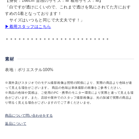
【身長：166cm 普段のサイズ：M 着用サイズ：M】
「白ですが透けにくいので、これまで透けを気にされてた方におす
すめの1着となっております！
サイズはいつもと同じで大丈夫です！」
▶着用スタッフはこちら
＊＊＊＊＊＊＊＊＊＊＊＊＊＊＊＊＊＊＊＊＊＊＊＊＊
素材
表地：ポリエステル100%
※屋外及びスタジオでのモデル撮影画像は照明の関係により、実際の商品より色味が違
って見える場合がございます。 商品の色味は単体撮影の画像をご参考ください。
※商品の色味や質感は、ご使用のPC・携帯のモニター環境により実際と違って見える場
合がございます。また、店頭や屋外でのスタッフ撮影画像は、光の加減で実際の商品よ
り明るく見える場合がございますのでご了承くださいませ。
商品について問い合わせをする
返品について