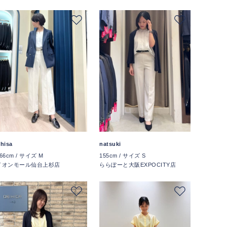
hisa
natsuki
66cm / サイズ M
155cm / サイズ S
イオンモール仙台上杉店
ららぽーと大阪EXPOCITY店