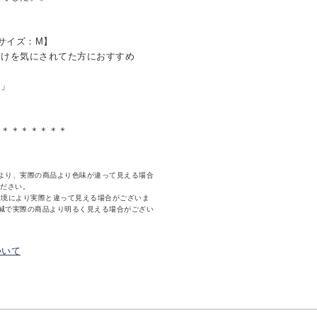
用サイズ：M】
透けを気にされてた方におすすめ
！」
＊＊＊＊＊＊＊＊
より、実際の商品より色味が違って見える場合
ください。
環境により実際と違って見える場合がございま
減で実際の商品より明るく見える場合がござい
ついて