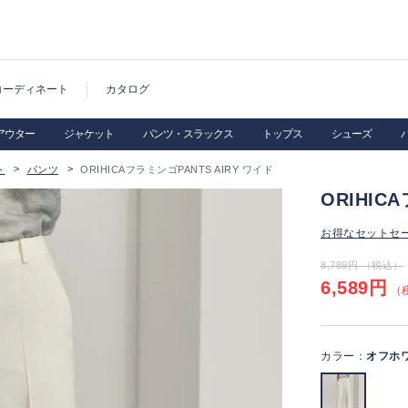
コーディネート
カタログ
アウター
ジャケット
パンツ・スラックス
トップス
シューズ
ト
パンツ
ORIHICAフラミンゴPANTS AIRY ワイド
ORIHIC
お得なセットセ
8,789円 （税込）
6,589円
（税
カラー：
オフホ