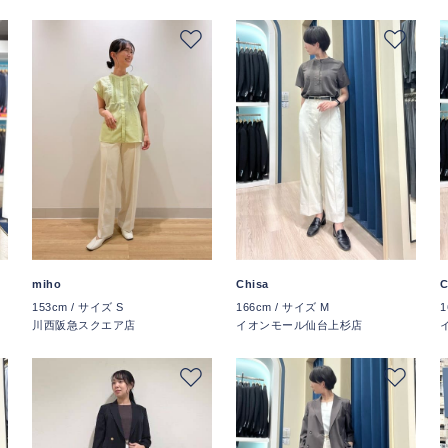
miho
Chisa
C
153cm / サイズ S
166cm / サイズ M
1
川西阪急スクエア店
イオンモール仙台上杉店