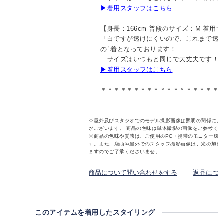
▶着用スタッフはこちら
【身長：166cm 普段のサイズ：M 着
「白ですが透けにくいので、これまで
の1着となっております！
サイズはいつもと同じで大丈夫です
▶着用スタッフはこちら
＊＊＊＊＊＊＊＊＊＊＊＊＊＊＊＊＊
※屋外及びスタジオでのモデル撮影画像は照明の関係に
がございます。 商品の色味は単体撮影の画像をご参考
※商品の色味や質感は、ご使用のPC・携帯のモニター
す。また、店頭や屋外でのスタッフ撮影画像は、光の加
ますのでご了承くださいませ。
商品について問い合わせをする
返品に
このアイテムを着用したスタイリング