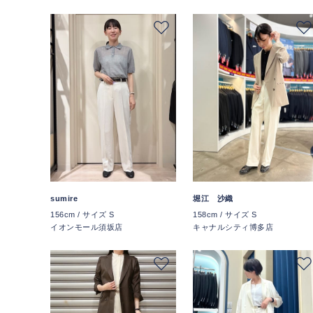
sumire
堀江 沙織
156cm / サイズ S
158cm / サイズ S
イオンモール須坂店
キャナルシティ博多店