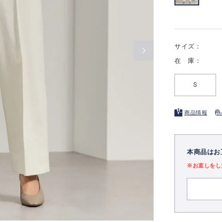
サイズ：
在 庫：
S
商品情報
本商品はお
※お直しをし