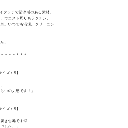
。
イタッチで清涼感のある素材。
め、ウエスト周りもラクチン。
簡単。いつでも清潔。クリーニン
せん。
＊＊＊＊＊＊＊＊
用サイズ：S】
し、
らいの丈感です！」
用サイズ：S】
履き心地です◎
でした。」