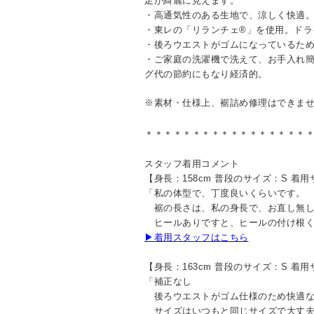
足が綺麗に見えます。
・高通気性のある生地で、涼しく快適
・東レの「リランチェ®」を使用。ドラ
・後ろウエストがゴムになっているた
・ご家庭の洗濯機で洗えて、お手入れ
グ代の節約にもなり経済的。
※素材・仕様上、裾詰め修理はできま
＊＊＊＊＊＊＊＊＊＊＊＊＊＊＊＊＊
スタッフ着用コメント
【身長：158cm 普段のサイズ：S 着
「私の体型で、丁度良いくらいです。
裾の長さは、私の身長で、お直し無
ヒールありですと、ヒールの付け根く
▶着用スタッフはこちら
【身長：163cm 普段のサイズ：S 着
「補正なし
後ろウエストがゴム仕様のため快適な
サイズはいつもと同じサイズで大丈夫