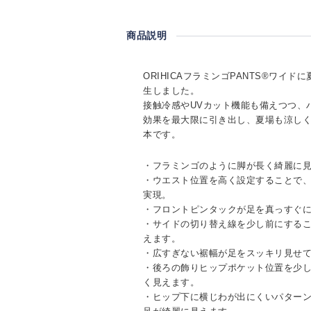
商品説明
ORIHICAフラミンゴPANTS®ワイ
生しました。
接触冷感やUVカット機能も備えつつ、
効果を最大限に引き出し、夏場も涼し
本です。
・フラミンゴのように脚が長く綺麗に
・ウエスト位置を高く設定することで
実現。
・フロントピンタックが足を真っすぐ
・サイドの切り替え線を少し前にする
えます。
・広すぎない裾幅が足をスッキリ見せ
・後ろの飾りヒップポケット位置を少
く見えます。
・ヒップ下に横じわが出にくいパター