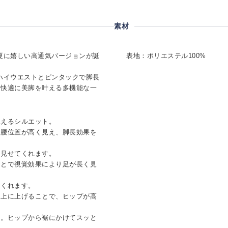
素材
ドに夏に嬉しい高通気バージョンが誕
表地：ポリエステル100%
ハイウエストとピンタックで脚長
く快適に美脚を叶える多機能な一
見えるシルエット。
、腰位置が高く見え、脚長効果を
に見せてくれます。
ことで視覚効果により足が長く見
てくれます。
し上に上げることで、ヒップが高
ン。ヒップから裾にかけてスッと