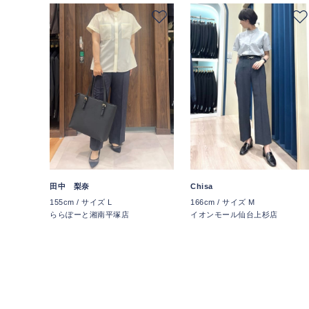
田中 梨奈
Chisa
155cm / サイズ L
166cm / サイズ M
ららぽーと湘南平塚店
イオンモール仙台上杉店