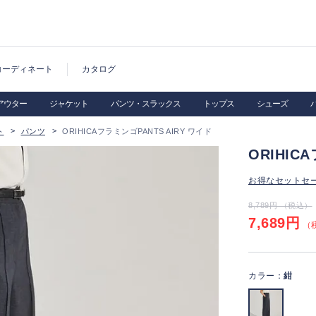
コーディネート
カタログ
アウター
ジャケット
パンツ・スラックス
トップス
シューズ
ト
パンツ
ORIHICAフラミンゴPANTS AIRY ワイド
ORIHIC
お得なセットセ
8,789円 （税込）
7,689円
（税
カラー：
紺