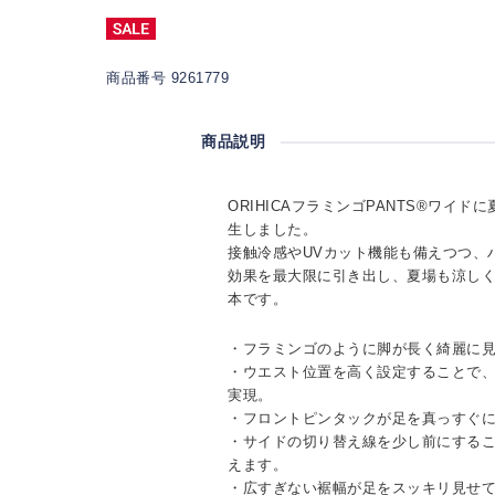
商品番号 9261779
商品説明
ORIHICAフラミンゴPANTS®ワイ
生しました。
接触冷感やUVカット機能も備えつつ、
効果を最大限に引き出し、夏場も涼し
本です。
・フラミンゴのように脚が長く綺麗に
・ウエスト位置を高く設定することで
実現。
・フロントピンタックが足を真っすぐ
・サイドの切り替え線を少し前にする
えます。
・広すぎない裾幅が足をスッキリ見せ