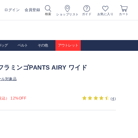
ログイン
会員登録
お気に入り
検索
ガイド
カート
ショップリスト
バッグ
ベルト
その他
アウトレット
AフラミンゴPANTS AIRY ワイド
ール対象品
込） 12%OFF
(
4
)