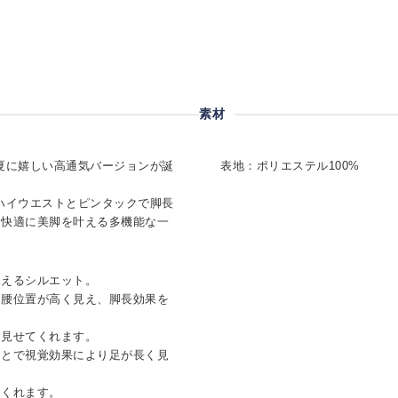
素材
ドに夏に嬉しい高通気バージョンが誕
表地：ポリエステル100%
ハイウエストとピンタックで脚長
く快適に美脚を叶える多機能な一
見えるシルエット。
、腰位置が高く見え、脚長効果を
に見せてくれます。
ことで視覚効果により足が長く見
てくれます。