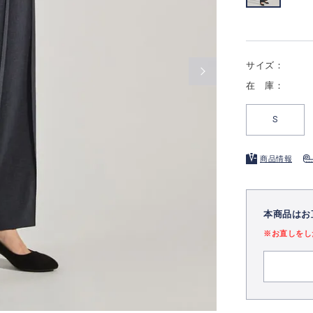
サイズ：
在 庫：
S
商品情報
本商品はお
※お直しをし