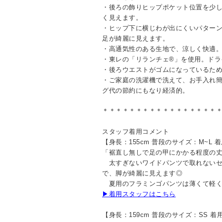
・後ろの飾りヒップポケット位置を少
く見えます。
・ヒップ下に横じわが出にくいパター
足が綺麗に見えます。
・高通気性のある生地で、涼しく快適
・東レの「リランチェ®」を使用。ドラ
・後ろウエストがゴムになっているた
・ご家庭の洗濯機で洗えて、お手入れ
グ代の節約にもなり経済的。
＊＊＊＊＊＊＊＊＊＊＊＊＊＊＊＊＊
スタッフ着用コメント
【身長：155cm 普段のサイズ：M~L 
「裾直し無しで足の甲にかかる程度の
太すぎないワイドパンツで取れないセ
で、脚が綺麗に見えます◎
夏用のフラミンゴパンツは薄くて軽く
▶着用スタッフはこちら
【身長：159cm 普段のサイズ：SS 着