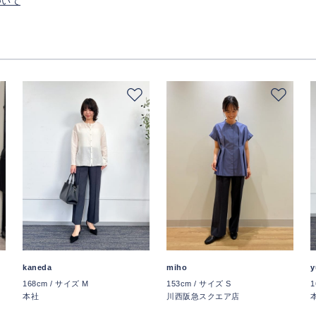
ついて
y
kaneda
miho
1
168cm / サイズ M
153cm / サイズ S
本社
川西阪急スクエア店