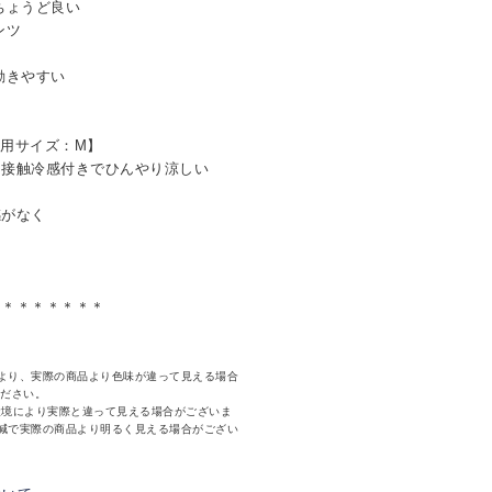
ちょうど良い
ンツ
動きやすい
 着用サイズ：M】
、接触冷感付きでひんやり涼しい
がなく
＊＊＊＊＊＊＊＊
より、実際の商品より色味が違って見える場合
ください。
環境により実際と違って見える場合がございま
減で実際の商品より明るく見える場合がござい