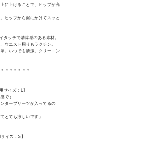
し上に上げることで、ヒップが高
ン。ヒップから裾にかけてスッと
。
イタッチで清涼感のある素材。
め、ウエスト周りもラクチン。
簡単。いつでも清潔。クリーニン
＊＊＊＊＊＊＊＊
着用サイズ：L】
丈感です
ンタープリーツが入ってるの
てとても涼しいです」
用サイズ：S】