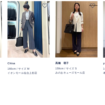
髙橋 萌子
Chisa
y
159cm / サイズ S
166cm / サイズ M
1
みのおキューズモール店
イオンモール仙台上杉店