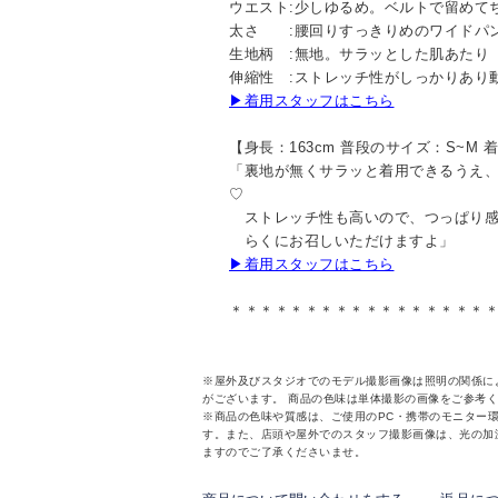
ウエスト:少しゆるめ。ベルトで留めて
太さ :腰回りすっきりめのワイドパ
生地柄 :無地。サラッとした肌あたり
伸縮性 :ストレッチ性がしっかりあり
▶着用スタッフはこちら
【身長：163cm 普段のサイズ：S~M
「裏地が無くサラッと着用できるうえ
♡
ストレッチ性も高いので、つっぱり感
らくにお召しいただけますよ」
▶着用スタッフはこちら
＊＊＊＊＊＊＊＊＊＊＊＊＊＊＊＊＊
※屋外及びスタジオでのモデル撮影画像は照明の関係に
がございます。 商品の色味は単体撮影の画像をご参考
※商品の色味や質感は、ご使用のPC・携帯のモニター
す。また、店頭や屋外でのスタッフ撮影画像は、光の加
ますのでご了承くださいませ。