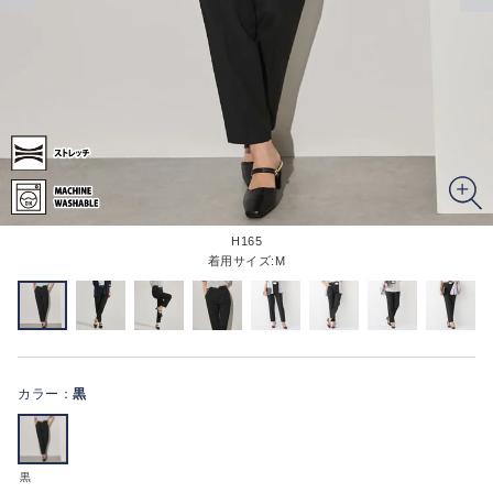
H165
着用サイズ:M
カラー：
黒
黒