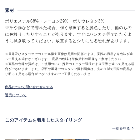
素材
ポリエステル68%・レーヨン29%・ポリウレタン3%
※汗や雨などで濡れた場合、強く摩擦すると脱色したり、他のもの
に色移りしたりすることがあります。すぐにハンカチ等でたたくよ
うに拭き取ってください。放置するとシミになる恐れがあります。
※屋外及びスタジオでのモデル撮影画像は照明の関係により、実際の商品より色味が違
って見える場合がございます。 商品の色味は単体撮影の画像をご参考ください。
※商品の色味や質感は、ご使用のPC・携帯のモニター環境により実際と違って見える場
合がございます。また、店頭や屋外でのスタッフ撮影画像は、光の加減で実際の商品よ
り明るく見える場合がございますのでご了承くださいませ。
商品について問い合わせをする
返品について
このアイテムを着用したスタイリング
一覧を見る