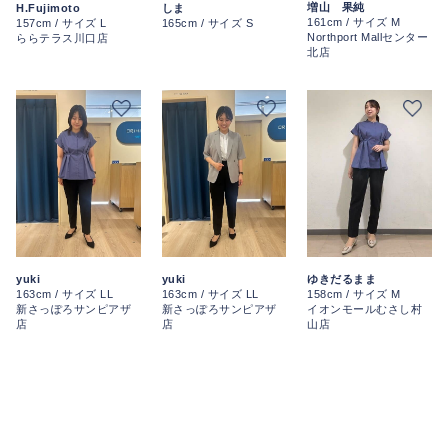
増山 果純
H.Fujimoto
しま
161cm / サイズ M
157cm / サイズ L
165cm / サイズ S
Northport Mallセンター
ららテラス川口店
北店
yuki
yuki
ゆきだるまま
163cm / サイズ LL
163cm / サイズ LL
158cm / サイズ M
新さっぽろサンピアザ
新さっぽろサンピアザ
イオンモールむさし村
店
店
山店