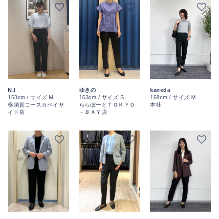
kaneda
N.I
ゆきの
168cm / サイズ M
163cm / サイズ M
163cm / サイズ S
本社
横須賀コースカベイサ
ららぽーとＴＯＫＹＯ
イド店
－ＢＡＹ店