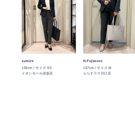
sumire
H.Fujimoto
156cm / サイズ SS
157cm / サイズ M
イオンモール須坂店
ららテラス川口店