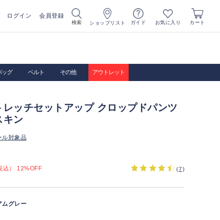
ログイン
会員登録
お気に入り
検索
ガイド
カート
ショップリスト
バッグ
ベルト
その他
アウトレット
トレッチセットアップ クロップドパンツ
スキン
ール対象品
込） 12%OFF
(
7
)
アムグレー