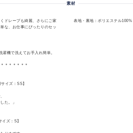
素材
くくドレープも綺麗、さらにご家
表地・裏地：ポリエステル100%
簡単な、お仕事にぴったりのセッ
の洗濯機で洗えてお手入れ簡単。
＊＊＊＊＊＊＊＊
用サイズ：SS】
さ
で、
した。」
用サイズ：S】