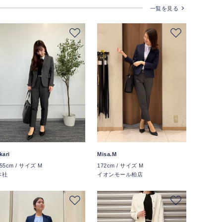
一覧を見る
kari
Misa.M
55cm / サイズ M
172cm / サイズ M
本社
イオンモール柏店