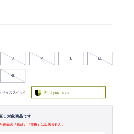
S
M
L
LL
4L
Find your size
サイズスペック
直し対象商品です
た商品の『返品』『交換』は出来ません。