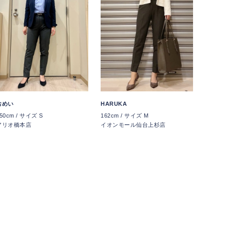
おめい
HARUKA
50cm / サイズ S
162cm / サイズ M
アリオ橋本店
イオンモール仙台上杉店