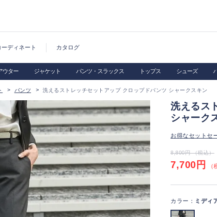
コーディネート
カタログ
アウター
ジャケット
パンツ・スラックス
トップス
シューズ
ト
パンツ
洗えるストレッチセットアップ クロップドパンツ シャークスキン
洗えるス
シャーク
お得なセットセ
8,800円 （税込）
7,700円
（税
カラー：
ミディ