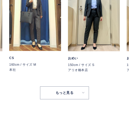
CS
おめい
160cm / サイズ M
150cm / サイズ S
1
本社
アリオ橋本店
もっと見る