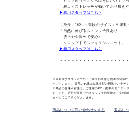
ヒップ周り～ふくらはぎにかけてぴっ
程よくストレッチが効いており履きや
▶着用スタッフはこちら
【身長：162cm 普段のサイズ：M 着
「自然に伸びるストレッチ性あり
股上やや深めで安心♪
クロップドでスッキリシルエット」
▶着用スタッフはこちら
＊＊＊＊＊＊＊＊＊＊＊＊＊＊＊＊＊
※屋外及びスタジオでのモデル撮影画像は照明の関係に
がございます。 商品の色味は単体撮影の画像をご参考
※商品の色味や質感は、ご使用のPC・携帯のモニター
す。また、店頭や屋外でのスタッフ撮影画像は、光の加
ますのでご了承くださいませ。
商品について問い合わせをする
返品に